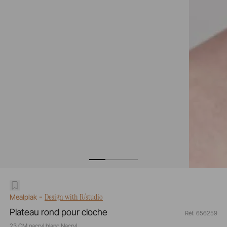
-
Design with R/studio
Mealplak
Plateau rond pour cloche
Réf. 656259
23 CM nacryl blanc Nacryl