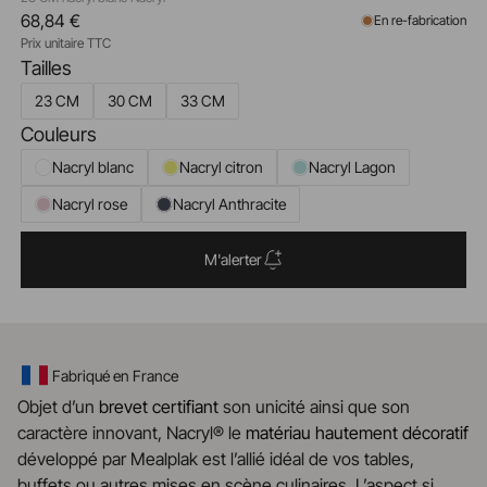
68,84 €
En re-fabrication
Prix unitaire TTC
Tailles
23 CM
30 CM
33 CM
Couleurs
Nacryl blanc
Nacryl citron
Nacryl Lagon
Nacryl rose
Nacryl Anthracite
M'alerter
Fabriqué en France
Objet d’un
brevet certifiant
son unicité ainsi que son
caractère innovant, Nacryl® le
matériau
hautement
décoratif
développé par Mealplak est l’allié idéal de vos tables,
buffets ou autres mises en scène culinaires. L’aspect si