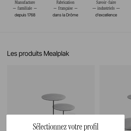
Manufacture
Fabrication
Savoir-faire
familiale
française
industriels
depuis 1768
dans la Drôme
d'excellence
Les produits Mealplak
Sélectionnez votre profil