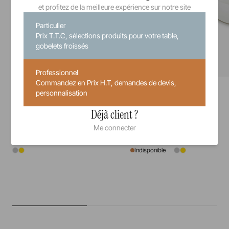
et profitez de la meilleure expérience sur notre site
Particulier
Prix T.T.C, sélections produits pour votre table,
gobelets froissés
Professionnel
Commandez en Prix H.T, demandes de devis,
Mealplak
Mealplak
personnalisation
Barrette rectangulaire
Barrette ronde
Déjà client ?
32 cm
21 cm
Me connecter
Indisponible