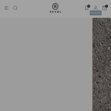
0
0
Particulier