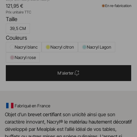
121,95 €
En re-fabrication
Prix unitaire TTC
Taille
39,5 CM
Couleurs
Nacryl blanc
Nacryl citron
Nacryl Lagon
Nacryl rose
M'alerter
Fabriqué en France
Objet d’un
brevet certifiant
son unicité ainsi que son
caractère innovant, Nacryl® le
matériau
hautement
décoratif
développé par Mealplak est l’allié idéal de vos tables,
buffets ou autres mises en scène culinaires. L’aspect si