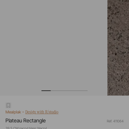
-
Design with R/studio
Mealplak
Plateau Rectangle
Réf. 411064
39,5 CM nacryl blanc Nacryl