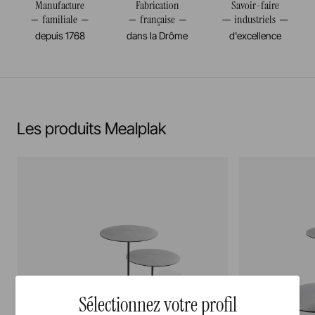
Manufacture
Fabrication
Savoir-faire
familiale
française
industriels
depuis 1768
dans la Drôme
d'excellence
Les produits Mealplak
Sélectionnez votre profil