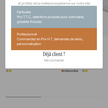
et profitez de la meilleure expérience sur notre site
Particulier
Prix T.T.C, sélections produits pour votre table,
gobelets froissés
Professionnel
Commandez en Prix H.T, demandes de devis,
Mealplak
Mealplak
personnalisation
Barrette rectangulaire
Barrette ronde
Déjà client ?
32 cm
21 cm
Me connecter
Indisponible