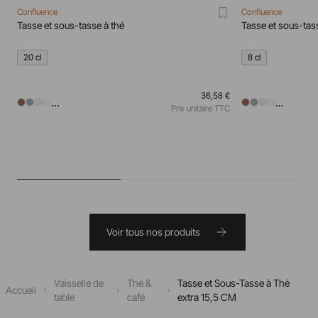
Confluence
Confluence
Tasse et sous-tasse à thé
Tasse et sous-ta
20 cl
8 cl
36,58 €
...
...
Prix unitaire TTC
Voir tous nos produits
Vaisselle de
Thé &
Tasse et Sous-Tasse à Thé
Accueil
table
café
extra 15,5 CM