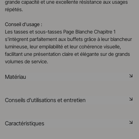
grande capacité et une excellente résistance aux usages
répétés.
Conseil d'usage :
Les tasses et sous-tasses Page Blanche Chapitre 1
s’intègrent parfaitement aux buffets grâce à leur blancheur
lumineuse, leur empilabilité et leur cohérence visuelle,
facilitant une présentation claire et élégante sur de grands
volumes de service.
Matériau
Notre porcelaine est produite dans la Drôme, à partir de
Conseils d'utilisations et entretien
matières premières minérales rigoureusement
sélectionnées à 75% origine France et 25% en UE. C'est
une matière saine, naturelle, non poreuse, elle résiste aux
Non poreux
Caractéristiques
chocs thermiques et mécaniques et retient la chaleur. Elle
est cuite à 1320° dans nos fours, elle pourra préserver la
Matériau durable résistant aux chocs
saveur des aliments après leur cuisson dans vos fours.