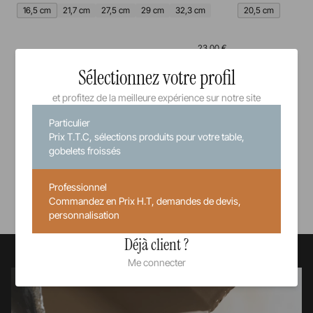
16,5 cm
21,7 cm
27,5 cm
29 cm
32,3 cm
20,5 cm
23,00 €
Prix unitaire TTC
Sélectionnez votre profil
et profitez de la meilleure expérience sur notre site
Particulier
Prix T.T.C, sélections produits pour votre table,
gobelets froissés
Voir tous nos produits
Professionnel
Commandez en Prix H.T, demandes de devis,
personnalisation
Déjà client ?
Me connecter