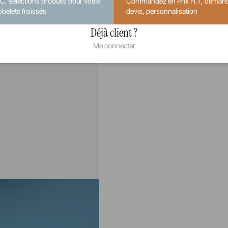
.C, sélections produits pour votre
Commandez en Prix H.T, deman
obelets froissés
devis, personnalisation
Déjà client ?
Me connecter