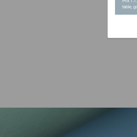
Prix T.T
table, g