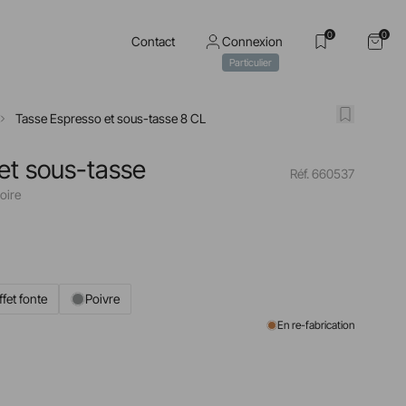
0
0
Contact
Connexion
Particulier
Tasse Espresso et sous-tasse 8 CL
et sous-tasse
Réf. 660537
oire
ffet fonte
Poivre
En re-fabrication