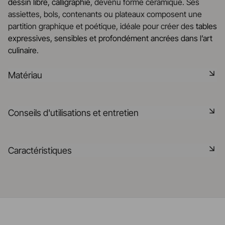
dessin libre, calligraphié
, devenu forme céramique. Ses
assiettes, bols, contenants ou plateaux composent une
partition graphique et poétique, idéale pour créer des
tables
expressives, sensibles et profondément ancrées dans l’art
culinaire
.
Matériau
La céramique noire est une pâte signature de la
Conseils d'utilisations et entretien
manufacture REVOL. Elle dispose des mêmes qualités
technique que les porcelaines REVOL. Elle est non poreuse
et teintée dans la masse grâce à l'expertise de notre
Non poreux
Caractéristiques
département R&D
Matériau durable résistant aux chocs
En savoir plus
Référence
653857
Passe au lave-vaisselle
Fabriqué en France
Passe au four