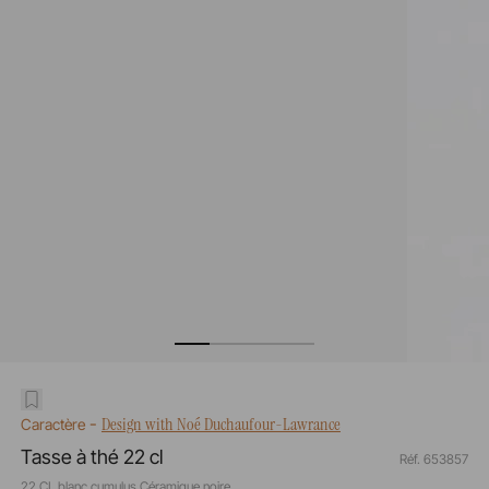
-
Design with Noé Duchaufour-Lawrance
Caractère
Tasse à thé 22 cl
Réf. 653857
22 CL blanc cumulus Céramique noire