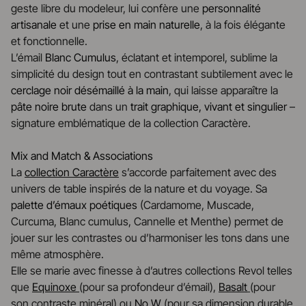
geste libre du modeleur, lui confère une
personnalité
artisanale
et une
prise en main naturelle
, à la fois élégante
et fonctionnelle.
L’émail
Blanc Cumulus
, éclatant et intemporel, sublime la
simplicité du design tout en contrastant subtilement avec le
cerclage noir désémaillé à la main
, qui laisse apparaître la
pâte noire brute
dans un
trait graphique, vivant et singulier
–
signature emblématique de la collection Caractère.
Mix and Match & Associations
La
collection Caractère
s’accorde parfaitement avec des
univers de table inspirés de la nature et du voyage. Sa
palette d’émaux poétiques
(Cardamome, Muscade,
Curcuma, Blanc cumulus, Cannelle et Menthe) permet de
jouer sur les contrastes ou d’harmoniser les tons dans une
même atmosphère.
Elle se marie avec finesse à d’autres collections Revol telles
que
Equinoxe
(pour sa profondeur d’émail),
Basalt
(pour
son contraste minéral) ou
No.W
(pour sa dimension durable