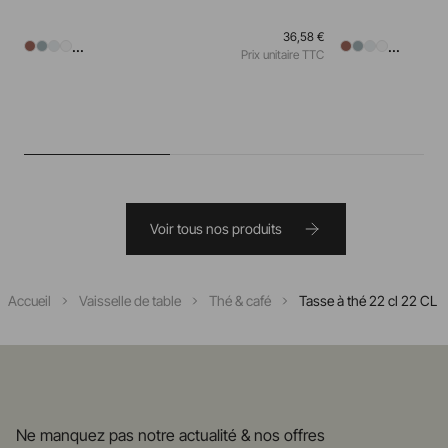
36,58 €
...
...
Prix unitaire TTC
Voir tous nos produits
Accueil
Vaisselle de table
Thé & café
Tasse à thé 22 cl 22 CL
Ne manquez pas notre actualité & nos offres