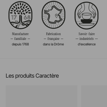
Diamètre
8CM
Passe au micro-onde
Volume
22CL
Résiste au congélateur et aux chocs thermiques
Poids
0,290KG
(-20°c)
Manufacture
Fabrication
Savoir-faire
familiale
française
industriels
Pas de cuisson à la flamme, ni gaz, ni électrique
depuis 1768
dans la Drôme
d'excellence
En savoir plus
Les produits Caractère