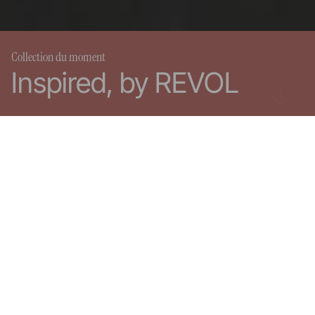
Collection du moment
Inspired, by REVOL
REVOL dans le monde
Produits
REVOL est présent dans plus de 80 pays à travers le monde.
Découvrez nos showrooms et nos distributeurs.
Choisissez votre région :
France
États-Unis
Reste du monde