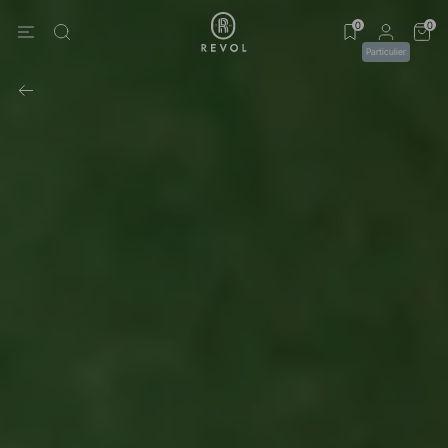
0
0
Particulier