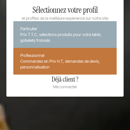
Sélectionnez votre profil
et profitez de la meilleure expérience sur notre site
Particulier
Prix T.T.C, sélections produits pour votre table,
gobelets froissés
Professionnel
Commandez en Prix H.T, demandes de devis,
personnalisation
Déjà client ?
Me connecter