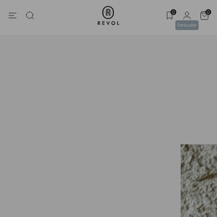
0
0
Particulier