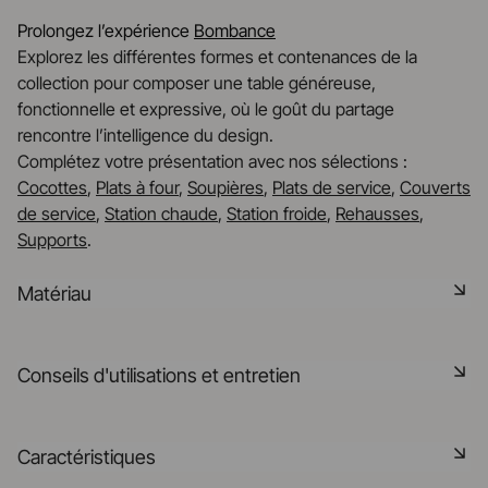
Prolongez l’expérience
Bombance
Explorez les différentes formes et contenances de la
collection pour composer une table généreuse,
fonctionnelle et expressive, où le goût du partage
rencontre l’intelligence du design.
Complétez votre présentation avec nos sélections :
Cocottes
,
Plats à four
,
Soupières
,
Plats de service
,
Couverts
de service
,
Station chaude
,
Station froide
,
Rehausses
,
Supports
.
Matériau
Notre porcelaine est produite dans la Drôme, à partir de
Conseils d'utilisations et entretien
matières premières minérales rigoureusement
sélectionnées à 75% origine France et 25% en UE. C'est
une matière saine, naturelle, non poreuse, elle résiste aux
Non poreux
Caractéristiques
chocs thermiques et mécaniques et retient la chaleur. Elle
est cuite à 1320° dans nos fours, elle pourra préserver la