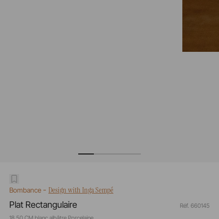
-
Design with Inga Sempé
Bombance
Plat Rectangulaire
Réf. 660145
18,50 CM blanc albâtre Porcelaine