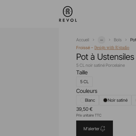
...
Accueil
Bols
Pot
-
Design with R/studio
Froissé
Pot à Ustensiles 
5 CL noir satiné Porcelaine
Taille
5 CL
Couleurs
Blanc
Noir satiné
39,50 €
Prix unitaire TTC
M'alerter