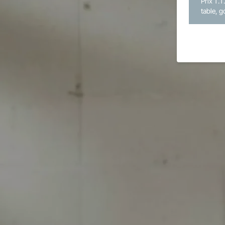
Prix T.T
table, g