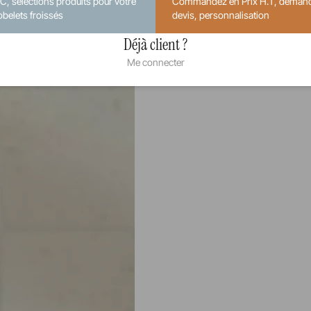
.C, sélections produits pour votre
Commandez en Prix H.T, deman
obelets froissés
devis, personnalisation
Déjà client ?
Me connecter