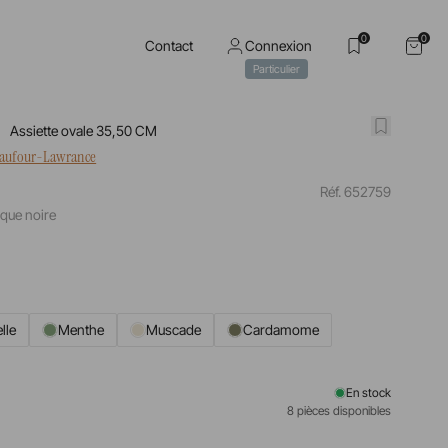
0
0
Contact
Connexion
Particulier
Assiette ovale 35,50 CM
haufour-Lawrance
Réf. 652759
que noire
lle
Menthe
Muscade
Cardamome
En stock
8 pièces disponibles