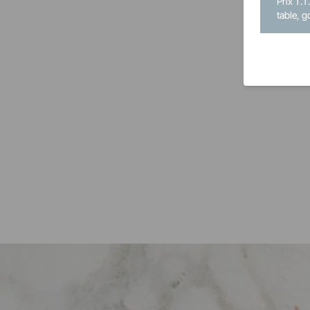
Prix T.T
table, g