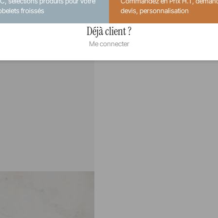
.C, sélections produits pour votre
Commandez en Prix H.T, deman
obelets froissés
devis, personnalisation
Déjà client ?
Me connecter