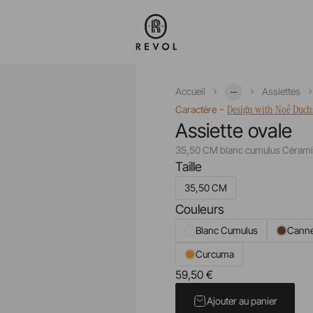
...
Accueil
Assiettes
-
Design with Noé Duc
Caractère
Assiette ovale
35,50 CM blanc cumulus Cérami
Taille
35,50 CM
Couleurs
Blanc Cumulus
Canne
Curcuma
59,50 €
Prix unitaire TTC
Ajouter au panier