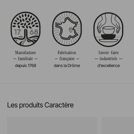
Passe au four
Taille
33CM
Passe au micro-onde
Diamètre
33CM
Résiste au congélateur et aux chocs thermiques
Poids
0,149KG
(-20°c)
Manufacture
Fabrication
Savoir-faire
familiale
française
industriels
Pas de cuisson à la flamme, ni gaz, ni électrique
depuis 1768
dans la Drôme
d'excellence
En savoir plus
Les produits Caractère