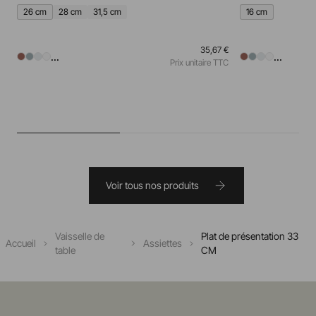
26 cm
28 cm
31,5 cm
16 cm
35,67 €
...
...
Prix unitaire TTC
Voir tous nos produits
Vaisselle de
Plat de présentation 33
Accueil
Assiettes
table
CM