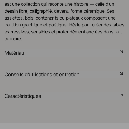
est une collection qui raconte une histoire — celle d’un
dessin libre, calligraphié
, devenu forme céramique. Ses
assiettes, bols, contenants ou plateaux composent une
partition graphique et poétique, idéale pour créer des
tables
expressives, sensibles et profondément ancrées dans l’art
culinaire
.
Matériau
La céramique noire est une pâte signature de la
Conseils d'utilisations et entretien
manufacture REVOL. Elle dispose des mêmes qualités
technique que les porcelaines REVOL. Elle est non poreuse
et teintée dans la masse grâce à l'expertise de notre
Non poreux
Caractéristiques
département R&D
Matériau durable résistant aux chocs
En savoir plus
Référence
661539
Passe au lave-vaisselle
Fabriqué en France