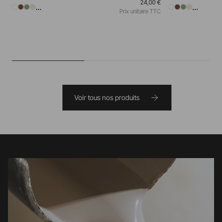
24,00 €
...
...
Prix unitaire TTC
Voir tous nos produits