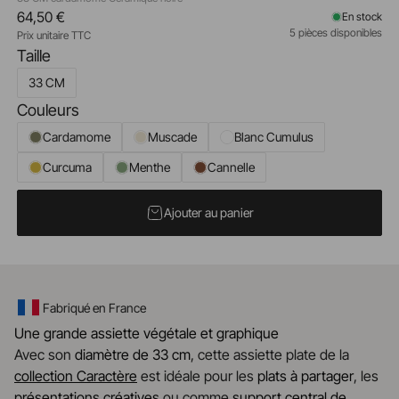
64,50 €
En stock
5 pièces disponibles
Prix unitaire TTC
Taille
33 CM
Couleurs
Cardamome
Muscade
Blanc Cumulus
Curcuma
Menthe
Cannelle
Ajouter au panier
Fabriqué en France
Une grande assiette végétale et graphique
Avec son
diamètre de 33 cm
, cette assiette plate de la
collection Caractère
est idéale pour les
plats à partager
, les
présentations créatives
ou comme
support central de