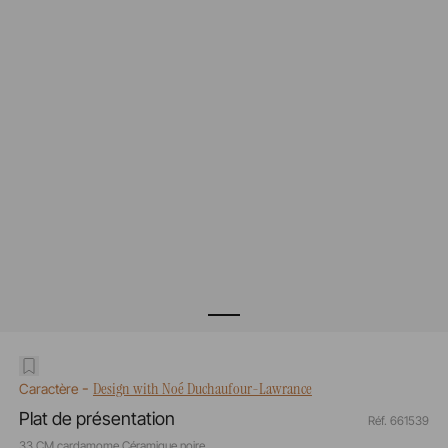
-
Design with Noé Duchaufour-Lawrance
Caractère
Plat de présentation
Réf. 661539
33 CM cardamome Céramique noire