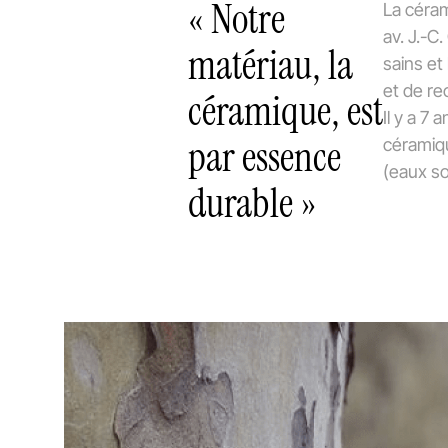
« Notre
La céram
av. J.-C
matériau, la
sains et
et de re
céramique, est
Il y a 7
par essence
céramiqu
(eaux so
durable »