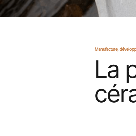
Manufacture, dévelop
La 
cér