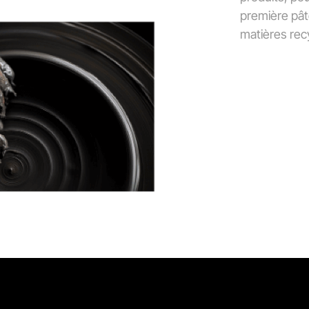
première pât
matières rec