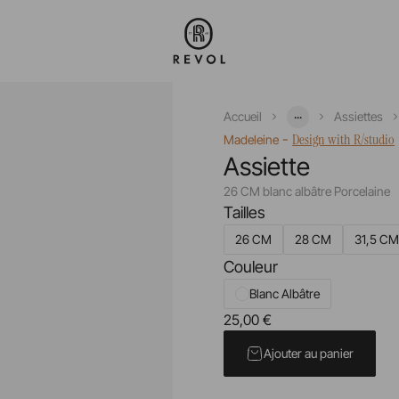
...
Accueil
Assiettes
-
Design with R/studio
Madeleine
Assiette
26 CM blanc albâtre Porcelaine
Tailles
26 CM
28 CM
31,5 C
Couleur
Blanc Albâtre
25,00 €
Prix unitaire TTC
Ajouter au panier