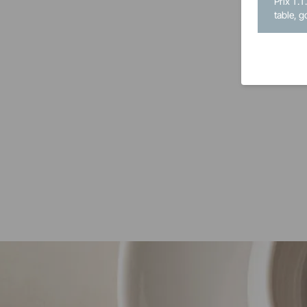
Prix T.T
table, g