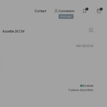
0
0
Contact
Connexion
Particulier
Assiette 26 CM
Réf. 660544
M
En stock
11 pièces disponibles