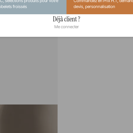
.C, sélections produits pour votre
Commandez en Prix H.T, deman
obelets froissés
devis, personnalisation
Déjà client ?
Me connecter