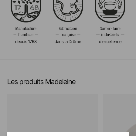
Volume
75CL
Résiste au congélateur et aux chocs thermiques
Poids
0,610KG
(-20°c)
Manufacture
Fabrication
Savoir-faire
familiale
française
industriels
Pas de cuisson à la flamme, ni gaz, ni électrique
depuis 1768
dans la Drôme
d'excellence
En savoir plus
Les produits Madeleine