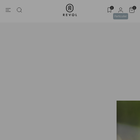
0
0
Particulier