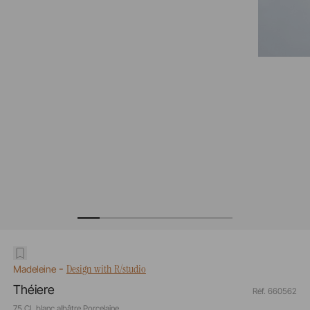
-
Design with R/studio
Madeleine
Théiere
Réf. 660562
75 CL blanc albâtre Porcelaine