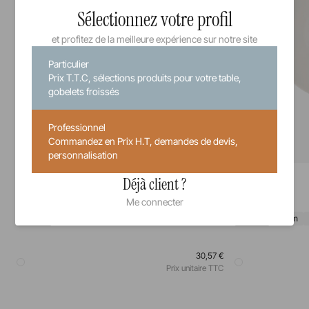
Sélectionnez votre profil
et profitez de la meilleure expérience sur notre site
Particulier
Prix T.T.C, sélections produits pour votre table,
gobelets froissés
Professionnel
Commandez en Prix H.T, demandes de devis,
personnalisation
Madeleine
Madeleine
Déjà client ?
Assiette Coupe Fond Plat
Assiette
Me connecter
24 cm
27 cm
26 cm
28 cm
30,57 €
Prix unitaire TTC