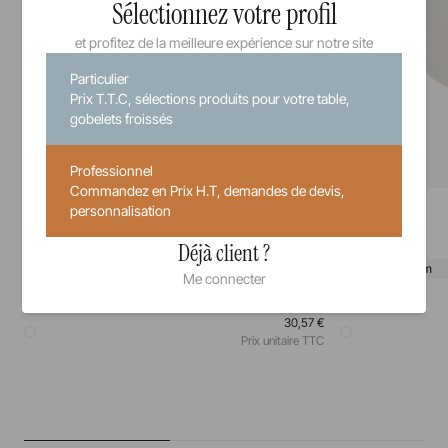
Sélectionnez votre profil
et profitez de la meilleure expérience sur notre site
Particulier
Prix T.T.C, sélections produits pour votre table,
gobelets froissés
Professionnel
Commandez en Prix H.T, demandes de devis,
Madeleine
Madeleine
personnalisation
Assiette Coupe Fond Plat
Assiette
Déjà client ?
24 cm
27 cm
26 cm
28 cm
Me connecter
30,57 €
Prix unitaire TTC