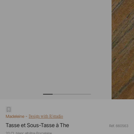
-
Design with R/studio
Madeleine
Tasse et Sous-Tasse à The
Réf. 660563
20 CL blanc albâtre Porcelaine