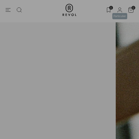
0
0
Particulier