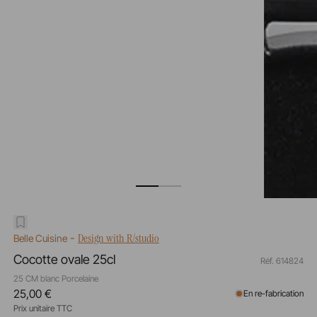
-
Design with R/studio
Belle Cuisine
Cocotte ovale 25cl
Réf. 614824
25 CM blanc Porcelaine
25,00 €
En re-fabrication
Prix unitaire TTC