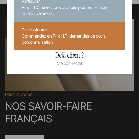
Particulier
Prix T.T.C, sélections produits pour votre table,
gobelets froissés
Professionnel
Commandez en Prix H.T, demandes de devis,
personnalisation
Déjà client ?
Me connecter
Dans la Drôme
NOS SAVOIR-FAIRE
FRANÇAIS