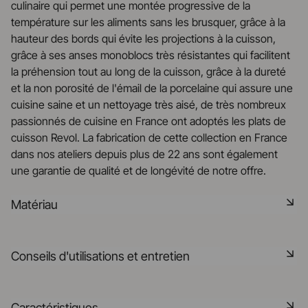
culinaire qui permet une montée progressive de la
température sur les aliments sans les brusquer, grâce à la
hauteur des bords qui évite les projections à la cuisson,
grâce à ses anses monoblocs très résistantes qui facilitent
la préhension tout au long de la cuisson, grâce à la dureté
et la non porosité de l'émail de la porcelaine qui assure une
cuisine saine et un nettoyage très aisé, de très nombreux
passionnés de cuisine en France ont adoptés les plats de
cuisson Revol. La fabrication de cette collection en France
dans nos ateliers depuis plus de 22 ans sont également
une garantie de qualité et de longévité de notre offre.
Matériau
Notre porcelaine est produite dans la Drôme, à partir de
Conseils d'utilisations et entretien
matières premières minérales rigoureusement
sélectionnées à 75% origine France et 25% en UE. C'est
une matière saine, naturelle, non poreuse, elle résiste aux
Non poreux
Caractéristiques