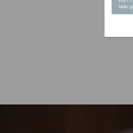
Prix T.T
table, g