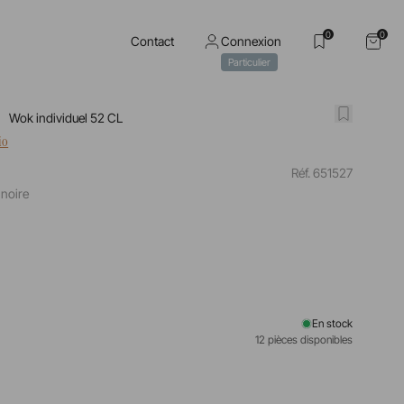
0
0
Contact
Connexion
Particulier
Wok individuel 52 CL
io
Réf. 651527
 noire
En stock
12 pièces disponibles