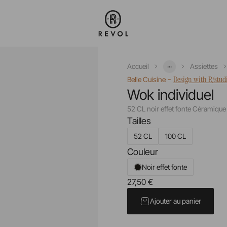
...
Accueil
Assiettes
-
Design with R/stud
Belle Cuisine
Wok individuel
52 CL noir effet fonte Céramique
Tailles
52 CL
100 CL
Couleur
Noir effet fonte
27,50 €
Prix unitaire TTC
Ajouter au panier