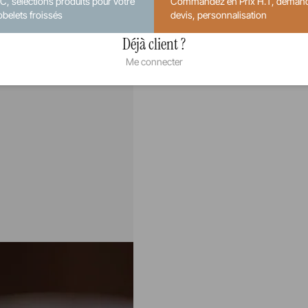
.C, sélections produits pour votre
Commandez en Prix H.T, deman
obelets froissés
devis, personnalisation
Déjà client ?
Me connecter