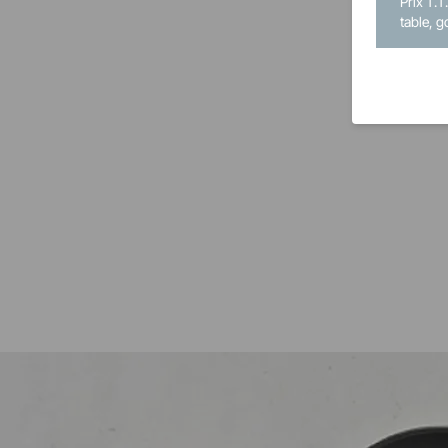
Prix T.T
table, g