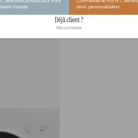
.C, sélections produits pour votre
Commandez en Prix H.T, deman
obelets froissés
devis, personnalisation
Déjà client ?
Me connecter