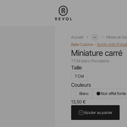
...
Accueil
Mises en b
-
Design with R/stud
Belle Cuisine
Miniature carré
7 CM blanc Porcelaine
Taille
7 CM
Couleurs
Blanc
Noir effet fonte
13,50 €
Prix unitaire TTC
Ajouter au panier