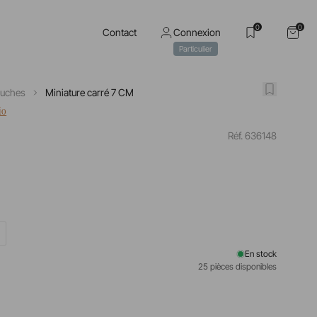
0
0
Contact
Connexion
Particulier
ouches
Miniature carré 7 CM
io
Réf. 636148
En stock
25 pièces disponibles