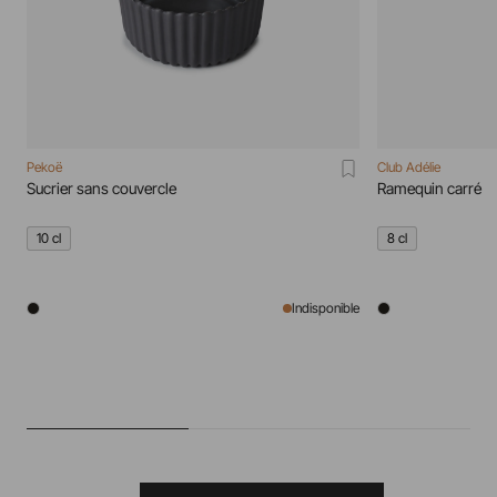
Pekoë
Club Adélie
Sucrier sans couvercle
Ramequin carré
10 cl
8 cl
Indisponible