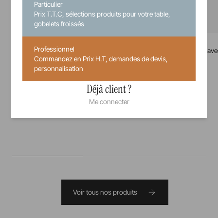
Particulier
Prix T.T.C, sélections produits pour votre table,
gobelets froissés
Belle Cuisine
Belle Cuisine
Professionnel
Cassolette ovale
Cocotte ovale ave
Commandez en Prix H.T, demandes de devis,
personnalisation
14,50 cm
13,50 cm
Déjà client ?
23,00 €
Me connecter
Prix unitaire TTC
Voir tous nos produits