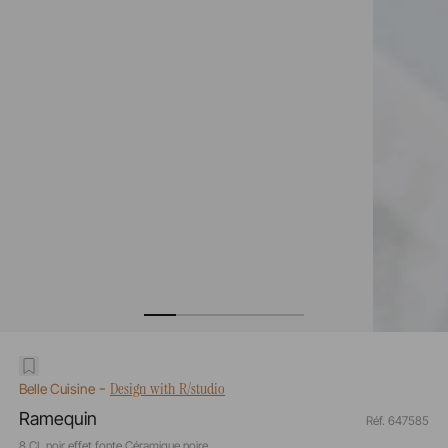
-
Design with R/studio
Belle Cuisine
Ramequin
Réf. 647585
8 CL noir effet fonte Céramique noire