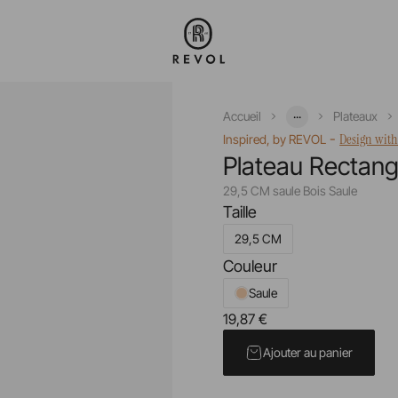
...
Accueil
Plateaux
-
Design with
Inspired, by REVOL
Plateau Rectang
29,5 CM saule Bois Saule
Taille
29,5 CM
Couleur
Saule
19,87 €
Prix unitaire TTC
Ajouter au panier