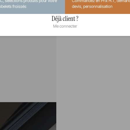
.C, sélections produits pour votre
Commandez en Prix H.T, deman
obelets froissés
devis, personnalisation
Déjà client ?
Me connecter