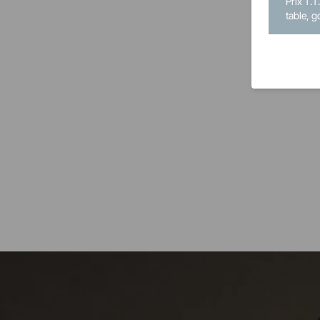
Prix T.T
table, g