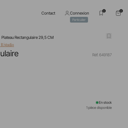
0
0
Contact
Connexion
Particulier
Plateau Rectangulaire 29,5 CM
 R/studio
ulaire
Réf. 649187
En stock
1 pièce disponible