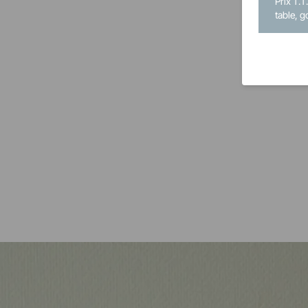
Prix T.T
table, g