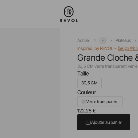
...
Accueil
Plateaux
-
Design with
Inspired, by REVOL
Grande Cloche 
30,5 CM verre transparent Verre
Taille
30,5 CM
Couleur
Verre transparent
122,28 €
Prix unitaire TTC
Ajouter au panier