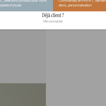
.C, sélections produits pour votre
Commandez en Prix H.T, deman
obelets froissés
devis, personnalisation
Déjà client ?
Me connecter