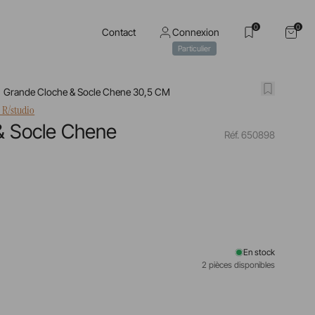
0
0
Contact
Connexion
Particulier
Grande Cloche & Socle Chene 30,5 CM
 R/studio
& Socle Chene
Réf. 650898
En stock
2 pièces disponibles