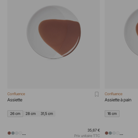
Confluence
Confluence
Assiette
Assiette à pain
26 cm
28 cm
31,5 cm
16 cm
35,67 €
...
...
Prix unitaire TTC