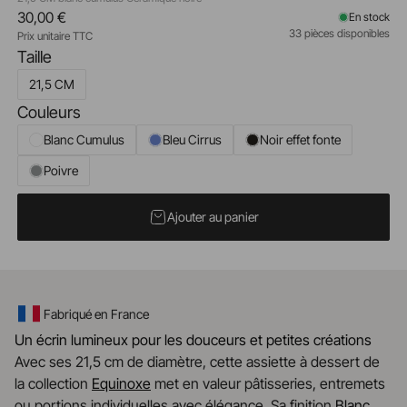
30,00 €
En stock
33 pièces disponibles
Prix unitaire TTC
Taille
21,5 CM
Couleurs
Blanc Cumulus
Bleu Cirrus
Noir effet fonte
Poivre
Ajouter au panier
Fabriqué en France
Un écrin lumineux pour les douceurs et petites créations
Avec ses 21,5 cm de diamètre, cette assiette à dessert de
la collection
Equinoxe
met en valeur pâtisseries, entremets
ou portions individuelles avec élégance. Sa finition
Blanc