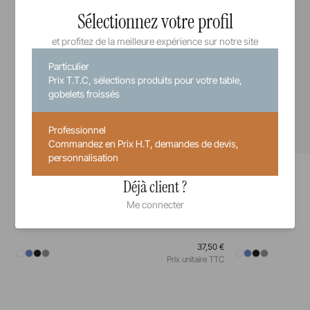
Sélectionnez votre profil
et profitez de la meilleure expérience sur notre site
Particulier
Prix T.T.C, sélections produits pour votre table,
gobelets froissés
Professionnel
Commandez en Prix H.T, demandes de devis,
personnalisation
Equinoxe
Equinoxe
Assiette
Assiette à pain
Déjà client ?
Me connecter
26 cm
28 cm
31,5 cm
16 cm
37,50 €
Prix unitaire TTC