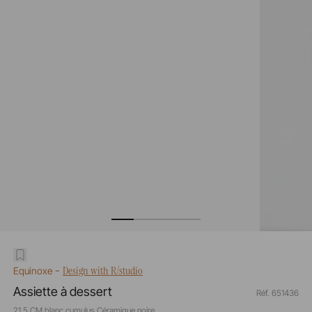
-
Design with R/studio
Equinoxe
Assiette à dessert
Réf. 651436
21,5 CM blanc cumulus Céramique noire