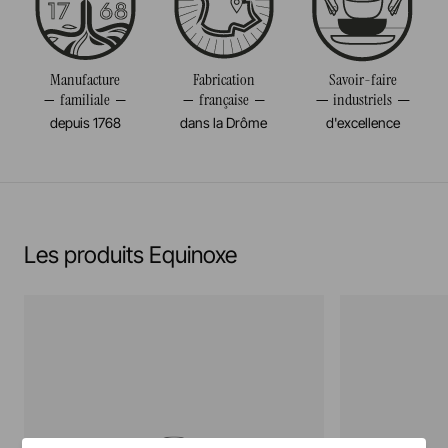
Résiste au congélateur et aux chocs thermiques
Poids
0,497KG
(-20°c)
Manufacture
Fabrication
Savoir-faire
familiale
française
industriels
Pas de cuisson à la flamme, ni gaz, ni électrique
depuis 1768
dans la Drôme
d'excellence
En savoir plus
Les produits Equinoxe