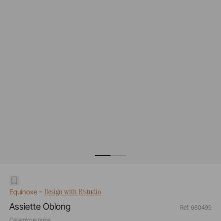
-
Design with R/studio
Equinoxe
Assiette Oblong
Réf. 660499
Céramique noire