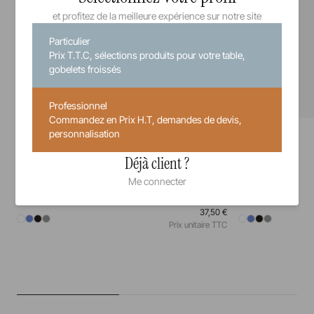
et profitez de la meilleure expérience sur notre site
Particulier
Prix T.T.C, sélections produits pour votre table,
gobelets froissés
Professionnel
Commandez en Prix H.T, demandes de devis,
Equinoxe
Equinoxe
personnalisation
Assiette
Assiette à pain
Déjà client ?
26 cm
28 cm
31,5 cm
16 cm
Me connecter
37,50 €
Prix unitaire TTC