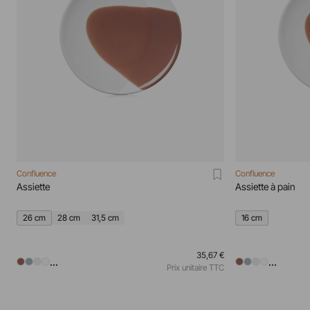
Confluence
Confluence
Assiette
Assiette à pain
26 cm
28 cm
31,5 cm
16 cm
35,67 €
...
...
Prix unitaire TTC