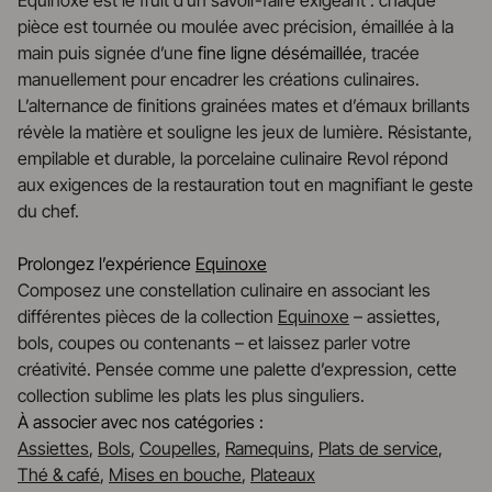
Equinoxe est le fruit d’un savoir-faire exigeant : chaque
pièce est tournée ou moulée avec précision, émaillée à la
main puis signée d’une
fine ligne désémaillée
, tracée
manuellement pour encadrer les créations culinaires.
L’alternance de finitions grainées mates et d’émaux brillants
révèle la matière et souligne les jeux de lumière. Résistante,
empilable et durable, la porcelaine culinaire Revol répond
aux exigences de la restauration tout en magnifiant le geste
du chef.
Prolongez l’expérience
Equinoxe
Composez une constellation culinaire en associant les
différentes pièces de la collection
Equinoxe
– assiettes,
bols, coupes ou contenants – et laissez parler votre
créativité. Pensée comme une palette d’expression, cette
collection sublime les plats les plus singuliers.
À associer avec nos catégories :
Assiettes
,
Bols
,
Coupelles
,
Ramequins
,
Plats de service
,
Thé & café
,
Mises en bouche
,
Plateaux