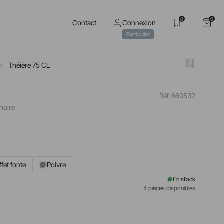
0
0
Contact
Connexion
Particulier
Théière 75 CL
Réf. 660532
noire
ffet fonte
Poivre
En stock
4 pièces disponibles