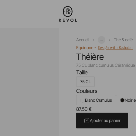
...
Accueil
Thé & café
-
Design with R/studio
Equinoxe
Théière
75 CL blanc cumulus Céramique 
Taille
75 CL
Couleurs
Blanc Cumulus
Noir e
87,50 €
Prix unitaire TTC
Ajouter au panier