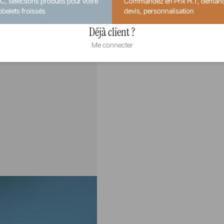
.C, sélections produits pour votre
Commandez en Prix H.T, deman
obelets froissés
devis, personnalisation
Déjà client ?
Me connecter