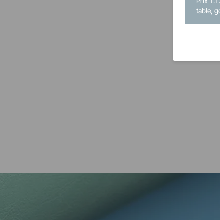
Prix T.T
table, g