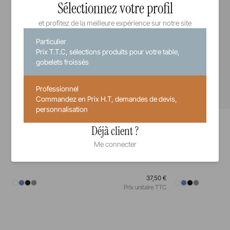
Sélectionnez votre profil
et profitez de la meilleure expérience sur notre site
Particulier
Prix T.T.C, sélections produits pour votre table,
gobelets froissés
Professionnel
Commandez en Prix H.T, demandes de devis,
personnalisation
Equinoxe
Equinoxe
Assiette
Assiette à pain
Déjà client ?
Me connecter
26 cm
28 cm
31,5 cm
16 cm
37,50 €
Prix unitaire TTC