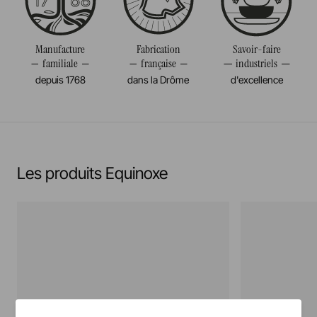
Résiste au congélateur et aux chocs thermiques
Poids
0,330KG
(-20°c)
Manufacture
Fabrication
Savoir-faire
familiale
française
industriels
Pas de cuisson à la flamme, ni gaz, ni électrique
depuis 1768
dans la Drôme
d'excellence
En savoir plus
Les produits Equinoxe