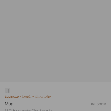
-
Design with R/studio
Equinoxe
Mug
Réf. 660514
33 CL blanc cumulus Céramique noire