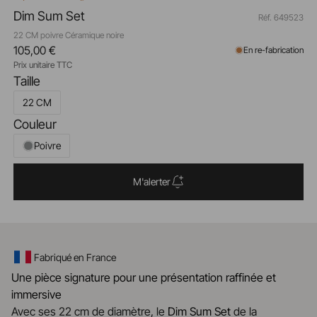
Dim Sum Set
Réf. 649523
22 CM poivre Céramique noire
105,00 €
En re-fabrication
Prix unitaire TTC
Taille
22 CM
Couleur
Poivre
M'alerter
Fabriqué en France
Une pièce signature pour une présentation raffinée et
immersive
Avec ses 22 cm de diamètre, le
Dim Sum Set
de la