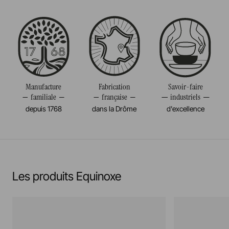
Passe au four
Taille
22CM
Passe au micro-onde
Diamètre
22CM
Résiste au congélateur et aux chocs thermiques
Poids
1,470KG
(-20°c)
Manufacture
Fabrication
Savoir-faire
familiale
française
industriels
Pas de cuisson à la flamme, ni gaz, ni électrique
depuis 1768
dans la Drôme
d'excellence
En savoir plus
Les produits Equinoxe