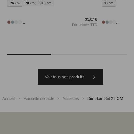
26 cm
28 cm
31,5 cm
16 cm
35,67 €
...
...
Prix unitaire TTC
Voir tous nos produits
Accueil
Vaisselle de table
Assiettes
Dim Sum Set 22 CM