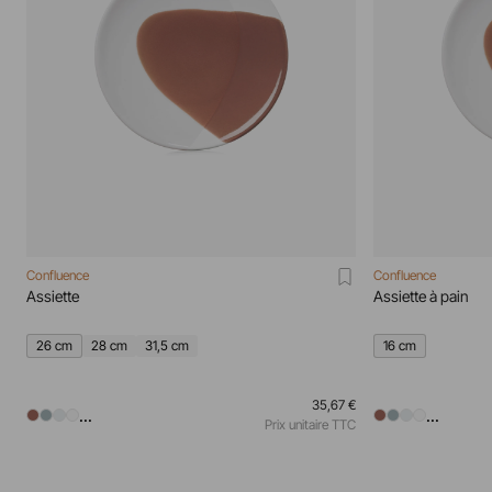
Confluence
Confluence
Assiette
Assiette à pain
26 cm
28 cm
31,5 cm
16 cm
35,67 €
...
...
Prix unitaire TTC