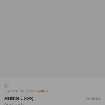
-
Design with R/studio
Equinoxe
Assiette Oblong
Réf. 660500
Céramique noire