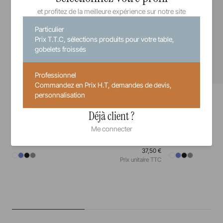
et profitez de la meilleure expérience sur notre site
Particulier
Prix T.T.C, sélections produits pour votre table,
gobelets froissés
Professionnel
Commandez en Prix H.T, demandes de devis,
Equinoxe
Equinoxe
personnalisation
Assiette
Assiette à pain
Déjà client ?
26 cm
28 cm
31,5 cm
16 cm
Me connecter
37,50 €
Prix unitaire TTC