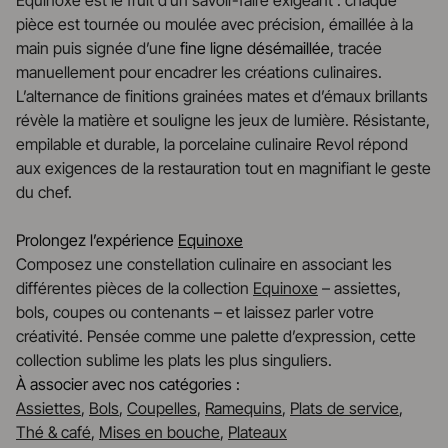
Equinoxe est le fruit d’un savoir-faire exigeant : chaque
pièce est tournée ou moulée avec précision, émaillée à la
main puis signée d’une
fine ligne désémaillée
, tracée
manuellement pour encadrer les créations culinaires.
L’alternance de finitions grainées mates et d’émaux brillants
révèle la matière et souligne les jeux de lumière. Résistante,
empilable et durable, la porcelaine culinaire Revol répond
aux exigences de la restauration tout en magnifiant le geste
du chef.
Prolongez l’expérience
Equinoxe
Composez une constellation culinaire en associant les
différentes pièces de la collection
Equinoxe
– assiettes,
bols, coupes ou contenants – et laissez parler votre
créativité. Pensée comme une palette d’expression, cette
collection sublime les plats les plus singuliers.
À associer avec nos catégories :
Assiettes
,
Bols
,
Coupelles
,
Ramequins
,
Plats de service
,
Thé & café
,
Mises en bouche
,
Plateaux