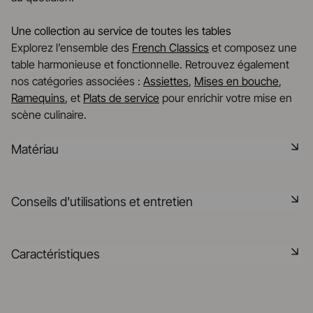
Une collection au service de toutes les tables
Explorez l’ensemble des
French Classics
et composez une
table harmonieuse et fonctionnelle. Retrouvez également
nos catégories associées :
Assiettes
,
Mises en bouche
,
Ramequins
, et
Plats de service
pour enrichir votre mise en
scène culinaire.
Matériau
Notre porcelaine est produite dans la Drôme, à partir de
Conseils d'utilisations et entretien
matières premières minérales rigoureusement
sélectionnées à 75% origine France et 25% en UE. C'est
une matière saine, naturelle, non poreuse, elle résiste aux
Non poreux
Caractéristiques
chocs thermiques et mécaniques et retient la chaleur. Elle
est cuite à 1320° dans nos fours, elle pourra préserver la
Matériau durable résistant aux chocs
saveur des aliments après leur cuisson dans vos fours.
Référence
638991