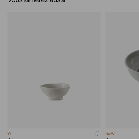
Yli
No.W