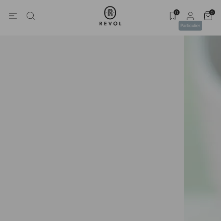
0
0
Particulier