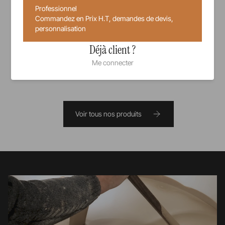
Professionnel
10,00 €
Commandez en Prix H.T, demandes de devis,
Prix unitaire TTC
personnalisation
Déjà client ?
Me connecter
Voir tous nos produits