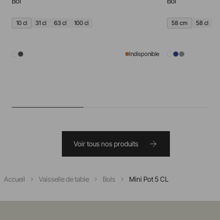
Bol
Bol
10 cl
31 cl
63 cl
100 cl
58 cm
58 cl
Indisponible
Voir tous nos produits
Accueil
Vaisselle de table
Bols
Mini Pot 5 CL