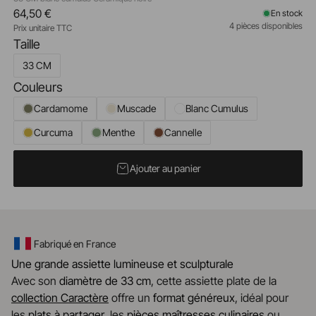
64,50 €
En stock
4 pièces disponibles
Prix unitaire TTC
Taille
33 CM
Couleurs
Cardamome
Muscade
Blanc Cumulus
Curcuma
Menthe
Cannelle
Ajouter au panier
Fabriqué en France
Une grande assiette lumineuse et sculpturale
Avec son
diamètre de 33 cm
, cette assiette plate de la
collection Caractère
offre un
format généreux
, idéal pour
les
plats à partager
, les
pièces maîtresses culinaires
ou