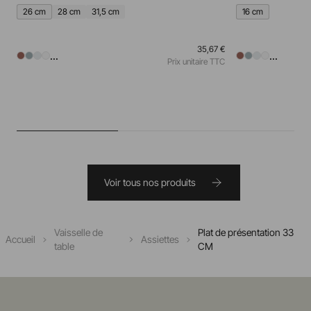
26 cm
28 cm
31,5 cm
16 cm
35,67 €
...
...
Prix unitaire TTC
Voir tous nos produits
Vaisselle de
Plat de présentation 33
Accueil
Assiettes
table
CM