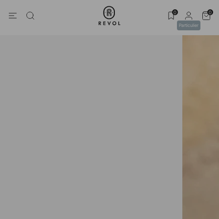
0
0
Particulier