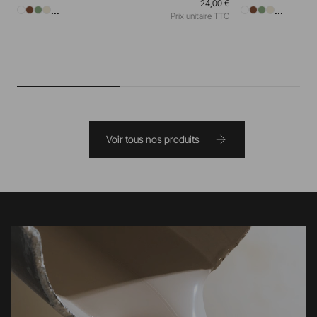
24,00 €
...
...
Prix unitaire TTC
Voir tous nos produits