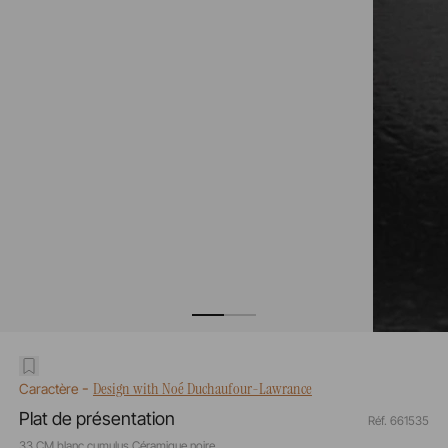
-
Design with Noé Duchaufour-Lawrance
Caractère
Plat de présentation
Réf. 661535
33 CM blanc cumulus Céramique noire