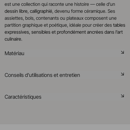
est une collection qui raconte une histoire — celle d’un
dessin libre, calligraphié
, devenu forme céramique. Ses
assiettes, bols, contenants ou plateaux composent une
partition graphique et poétique, idéale pour créer des
tables
expressives, sensibles et profondément ancrées dans l’art
culinaire
.
Matériau
La céramique noire est une pâte signature de la
Conseils d'utilisations et entretien
manufacture REVOL. Elle dispose des mêmes qualités
technique que les porcelaines REVOL. Elle est non poreuse
et teintée dans la masse grâce à l'expertise de notre
Non poreux
Caractéristiques
département R&D
Matériau durable résistant aux chocs
En savoir plus
Référence
661535
Passe au lave-vaisselle
Fabriqué en France