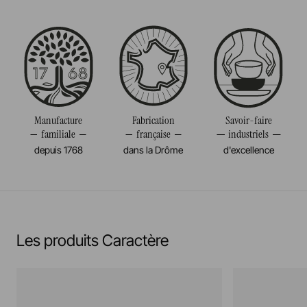
Passe au four
Taille
33CM
Passe au micro-onde
Diamètre
33CM
Résiste au congélateur et aux chocs thermiques
Poids
0,149KG
(-20°c)
Manufacture
Fabrication
Savoir-faire
familiale
française
industriels
Pas de cuisson à la flamme, ni gaz, ni électrique
depuis 1768
dans la Drôme
d'excellence
En savoir plus
Les produits Caractère