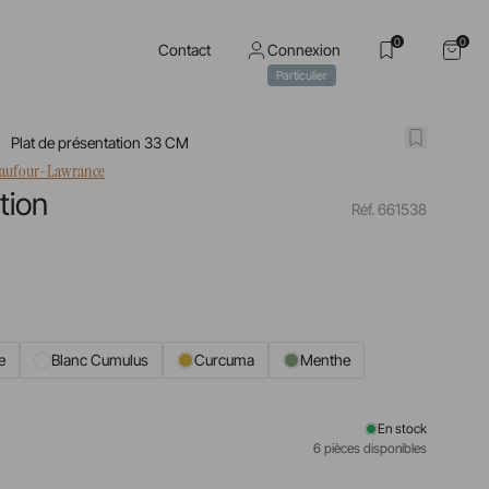
0
0
Contact
Connexion
Particulier
Plat de présentation 33 CM
haufour-Lawrance
tion
Réf. 661538
e
e
Blanc Cumulus
Curcuma
Menthe
En stock
6 pièces disponibles