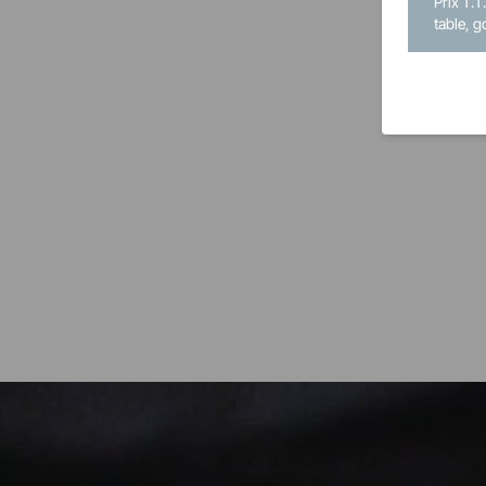
Prix T.T
table, g