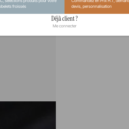
.C, sélections produits pour votre
Commandez en Prix H.T, deman
obelets froissés
devis, personnalisation
Déjà client ?
Me connecter