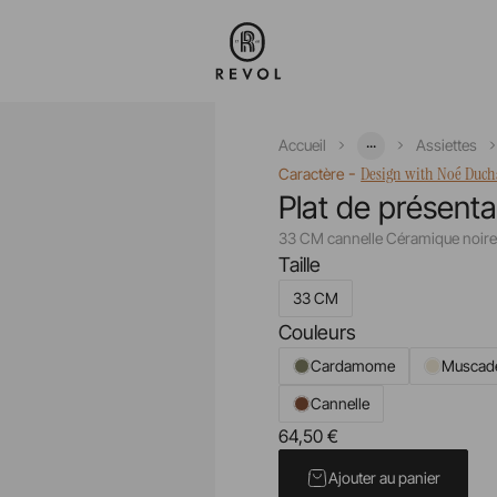
...
Accueil
Assiettes
-
Design with Noé Duc
Caractère
Plat de présenta
33 CM cannelle Céramique noir
Taille
33 CM
Couleurs
Cardamome
Muscad
Cannelle
64,50 €
Prix unitaire TTC
Ajouter au panier