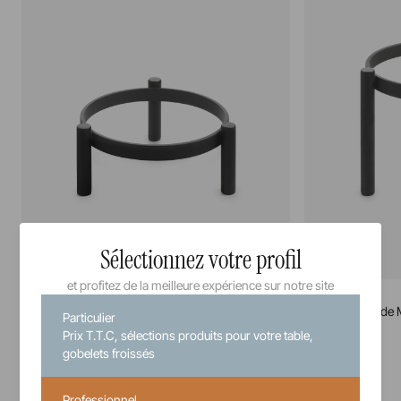
Sélectionnez votre profil
et profitez de la meilleure expérience sur notre site
En Scène
En Scène
Rehausse Ronde S
Rehausse Ronde 
Particulier
Prix T.T.C, sélections produits pour votre table,
10 cm
18 cm
gobelets froissés
Professionnel