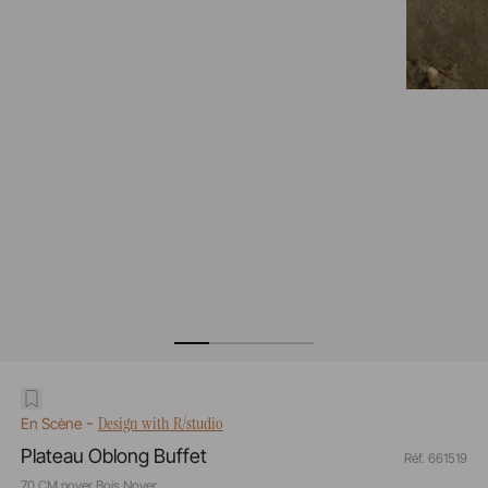
-
Design with R/studio
En Scène
Plateau Oblong Buffet
Réf. 661519
70 CM noyer Bois Noyer