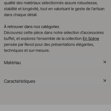
qualité des matériaux sélectionnés assure robustesse,
stabilité et longévité, tout en valorisant le geste de l’artisan
dans chaque détail.
À retrouver dans nos catégories
Découvrez cette pièce dans notre sélection d’accessoires
buffet, et explorez l’ensemble de la collection
En Scène
pensée par Revol pour des présentations élégantes,
techniques et sur-mesure.
Matériau
Le bois de noyer est luxueux, riche en couleur et en
Caractéristiques
texture, apportant une élégance intemporelle à toute table.
Il est très durable et résistant aux impacts.
Référence
661519
En savoir plus
Taille
70CM