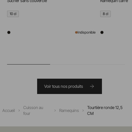
Sucrier sans couvercle
Ramequin carré
10 cl
8 cl
Indisponible
Voir tous nos produits
Cuisson au
Tourtière ronde 12,5
Accueil
Ramequins
four
CM