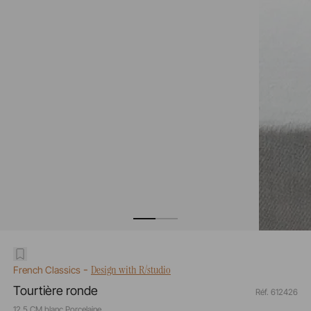
-
Design with R/studio
French Classics
Tourtière ronde
Réf. 612426
12,5 CM blanc Porcelaine