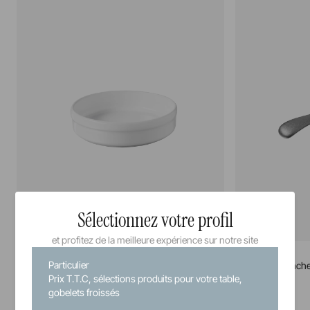
Sélectionnez votre profil
et profitez de la meilleure expérience sur notre site
French Classics
French Classics
Particulier
Assiette catalane
Cocotte à manch
Prix T.T.C, sélections produits pour votre table,
gobelets froissés
12 cm
14 cm
21 cl