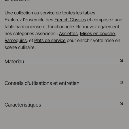
Une collection au service de toutes les tables
Explorez l’ensemble des
French Classics
et composez une
table harmonieuse et fonctionnelle. Retrouvez également
nos catégories associées :
Assiettes
,
Mises en bouche
,
Ramequins
, et
Plats de service
pour enrichir votre mise en
scène culinaire.
Matériau
Notre porcelaine est produite dans la Drôme, à partir de
Conseils d'utilisations et entretien
matières premières minérales rigoureusement
sélectionnées à 75% origine France et 25% en UE. C'est
une matière saine, naturelle, non poreuse, elle résiste aux
Non poreux
Caractéristiques
chocs thermiques et mécaniques et retient la chaleur. Elle
est cuite à 1320° dans nos fours, elle pourra préserver la
Matériau durable résistant aux chocs
saveur des aliments après leur cuisson dans vos fours.
Référence
612426