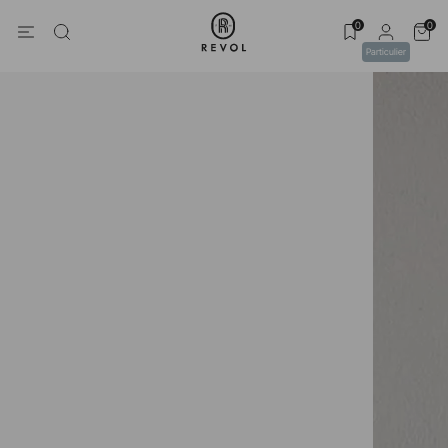
0
0
Particulier