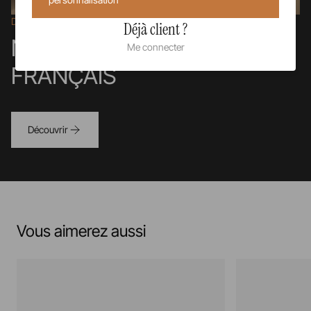
Dans la Drôme
Déjà client ?
NOS SAVOIR-FAIRE
Me connecter
FRANÇAIS
Découvrir
Vous aimerez aussi