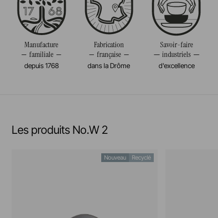
Diamètre
8CM
Résiste au congélateur et aux chocs thermiques
Volume
20CL
(-20°c)
Poids
0,140KG
Manufacture
Fabrication
Savoir-faire
familiale
française
industriels
Pas de cuisson à la flamme, ni gaz, ni électrique
depuis 1768
dans la Drôme
d'excellence
Résiste au salamander
En savoir plus
Les produits No.W 2
Nouveau
Recyclé