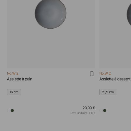
No.W 2
No.W 2
Assiette à pain
Assiette à dessert
16 cm
21,5 cm
20,00 €
Prix unitaire TTC