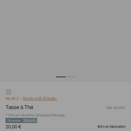
-
Design with R/studio
No.W 2
Tasse à Thé
Réf. 663475
7 CM vert absinthe Céramique Recyclay
Nouveau
Recyclé
20,00 €
En re-fabrication