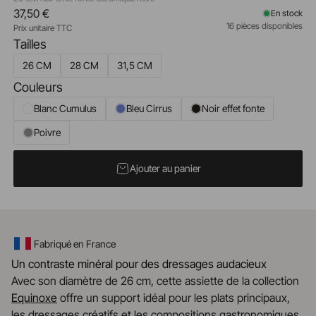
37,50 €
En stock
16 pièces disponibles
Prix unitaire TTC
Tailles
26 CM
28 CM
31,5 CM
Couleurs
Blanc Cumulus
Bleu Cirrus
Noir effet fonte
Poivre
Ajouter au panier
Fabriqué en France
Un contraste minéral pour des dressages audacieux
Avec son diamètre de 26 cm, cette assiette de la collection
Equinoxe
offre un support idéal pour les plats principaux,
les dressages créatifs et les compositions gastronomiques