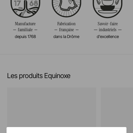
Résiste au congélateur et aux chocs thermiques
Poids
0,673KG
(-20°c)
Manufacture
Fabrication
Savoir-faire
familiale
française
industriels
Pas de cuisson à la flamme, ni gaz, ni électrique
depuis 1768
dans la Drôme
d'excellence
En savoir plus
Les produits Equinoxe