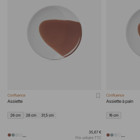
Confluence
Confluence
Assiette
Assiette à pain
26 cm
28 cm
31,5 cm
16 cm
35,67 €
...
...
Prix unitaire TTC