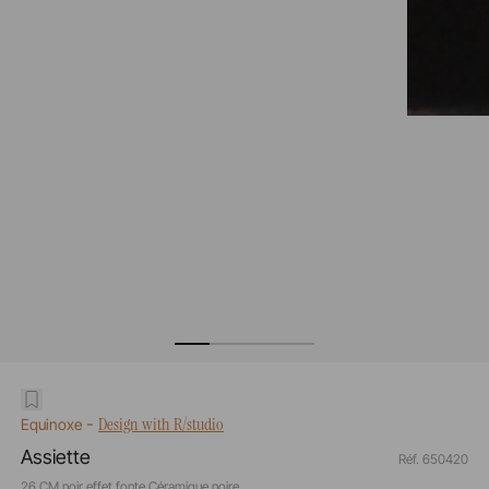
-
Design with R/studio
Equinoxe
Assiette
Réf. 650420
26 CM noir effet fonte Céramique noire