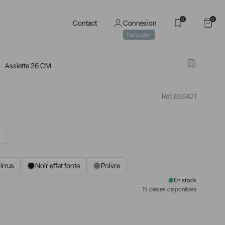
0
0
Contact
Connexion
Particulier
Assiette 26 CM
Réf. 650421
M
irrus
Noir effet fonte
Poivre
En stock
15 pièces disponibles