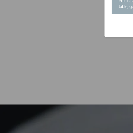
Prix T.T
table, g