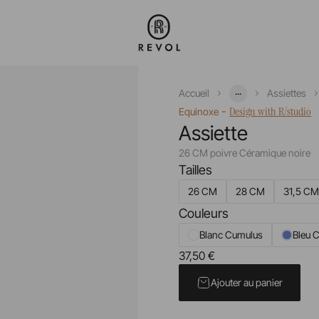
...
Accueil
Assiettes
-
Design with R/studio
Equinoxe
Assiette
26 CM poivre Céramique noire
Tailles
26 CM
28 CM
31,5 C
Couleurs
Blanc Cumulus
Bleu C
37,50 €
Prix unitaire TTC
Ajouter au panier