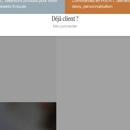
.C, sélections produits pour votre
Commandez en Prix H.T, deman
obelets froissés
devis, personnalisation
Déjà client ?
Me connecter