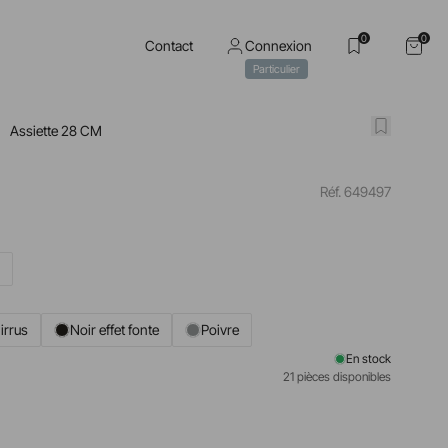
0
0
Contact
Connexion
Particulier
Assiette 28 CM
Réf. 649497
M
irrus
Noir effet fonte
Poivre
En stock
21 pièces disponibles