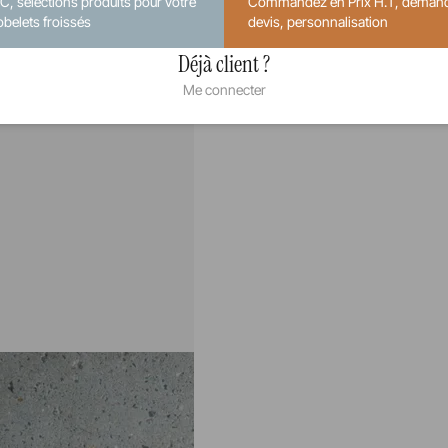
.C, sélections produits pour votre
Commandez en Prix H.T, deman
obelets froissés
devis, personnalisation
Déjà client ?
Me connecter