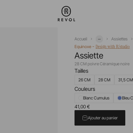
...
Accueil
Assiettes
-
Design with R/studio
Equinoxe
Assiette
28 CM poivre Céramique noire
Tailles
26 CM
28 CM
31,5 C
Couleurs
Blanc Cumulus
Bleu C
41,00 €
Prix unitaire TTC
Ajouter au panier