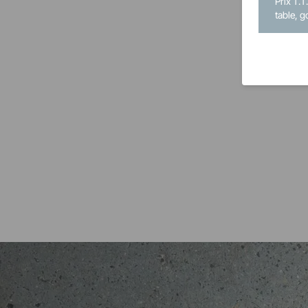
Prix T.T
table, g