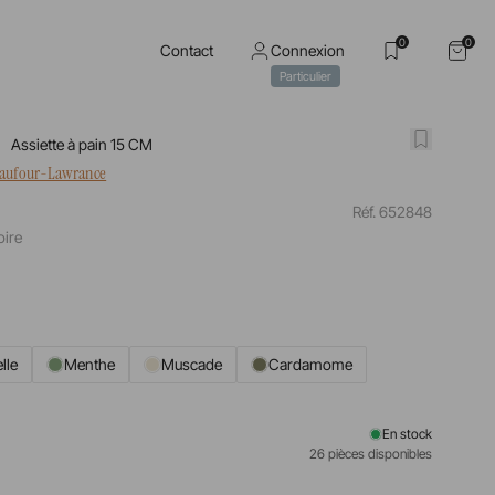
0
0
Contact
Connexion
Particulier
Assiette à pain 15 CM
haufour-Lawrance
Réf. 652848
ire
lle
Menthe
Muscade
Cardamome
En stock
26 pièces disponibles