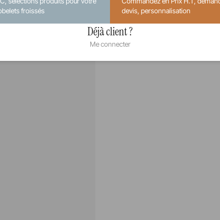
.C, sélections produits pour votre
Commandez en Prix H.T, deman
obelets froissés
devis, personnalisation
Déjà client ?
Me connecter