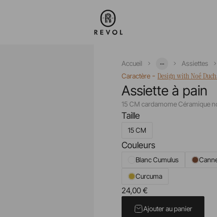
...
Accueil
Assiettes
-
Design with Noé Duc
Caractère
Assiette à pain
15 CM cardamome Céramique no
Taille
15 CM
Couleurs
Blanc Cumulus
Canne
Curcuma
24,00 €
Prix unitaire TTC
Ajouter au panier