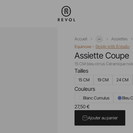
...
Accueil
Assiettes
-
Design with R/studio
Equinoxe
Assiette Coupe
15 CM bleu cirrus Céramique noi
Tailles
15 CM
19 CM
24 CM
Couleurs
Blanc Cumulus
Bleu C
27,50 €
Prix unitaire TTC
Ajouter au panier