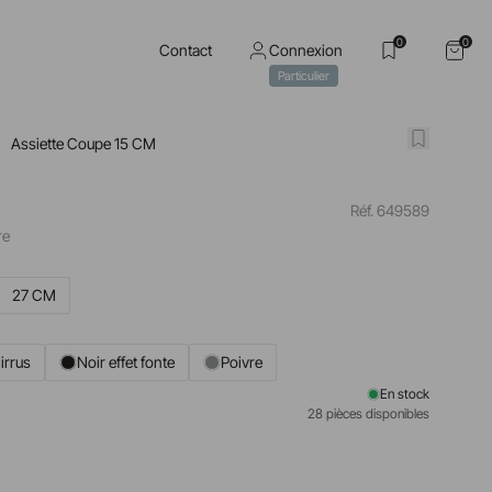
0
0
Contact
Connexion
Particulier
Assiette Coupe 15 CM
Réf. 649589
re
27 CM
irrus
Noir effet fonte
Poivre
En stock
28 pièces disponibles