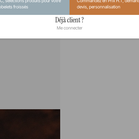
.C, sélections produits pour votre
Commandez en Prix H.T, deman
obelets froissés
devis, personnalisation
Déjà client ?
Me connecter