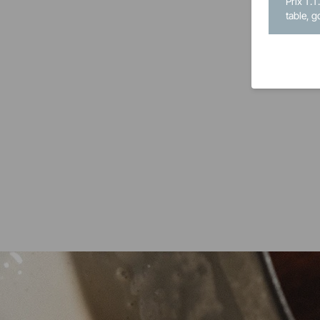
Prix T.T
table, g