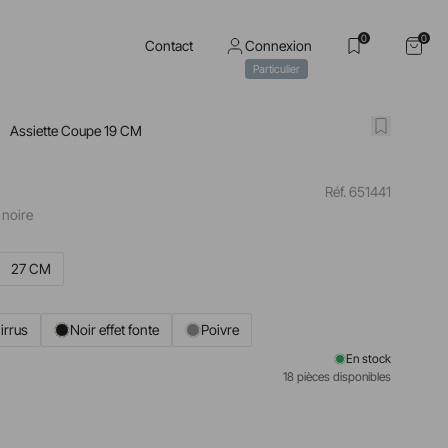
0
0
Contact
Connexion
Particulier
Assiette Coupe 19 CM
Réf. 651441
 noire
27 CM
irrus
Noir effet fonte
Poivre
En stock
18 pièces disponibles