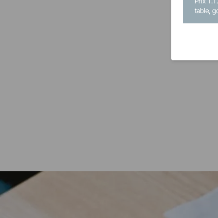
Prix T.T
table, g