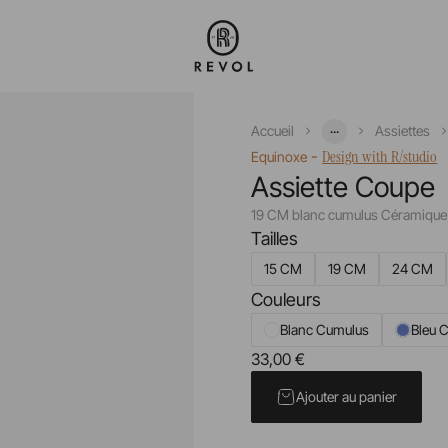
...
Accueil
Assiettes
-
Design with R/studio
Equinoxe
Assiette Coupe
19 CM blanc cumulus Céramique
Tailles
15 CM
19 CM
24 CM
Couleurs
Blanc Cumulus
Bleu C
33,00 €
Prix unitaire TTC
Ajouter au panier