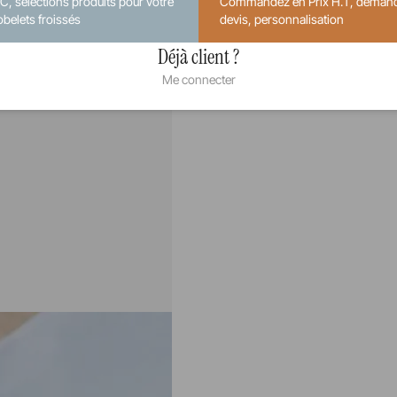
.C, sélections produits pour votre
Commandez en Prix H.T, deman
obelets froissés
devis, personnalisation
Déjà client ?
Me connecter