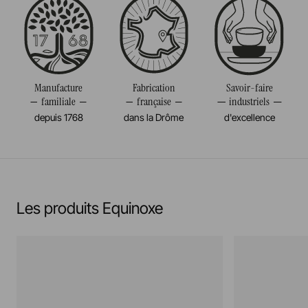
Passe au micro-onde
Diamètre
19CM
Résiste au congélateur et aux chocs thermiques
Volume
73CL
(-20°c)
Poids
0,552KG
Manufacture
Fabrication
Savoir-faire
familiale
française
industriels
Pas de cuisson à la flamme, ni gaz, ni électrique
depuis 1768
dans la Drôme
d'excellence
En savoir plus
Les produits Equinoxe