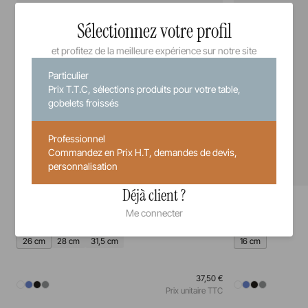
Sélectionnez votre profil
et profitez de la meilleure expérience sur notre site
Particulier
Prix T.T.C, sélections produits pour votre table,
gobelets froissés
Professionnel
Commandez en Prix H.T, demandes de devis,
personnalisation
Déjà client ?
Equinoxe
Equinoxe
Assiette
Assiette à pain
Me connecter
26 cm
28 cm
31,5 cm
16 cm
37,50 €
Prix unitaire TTC