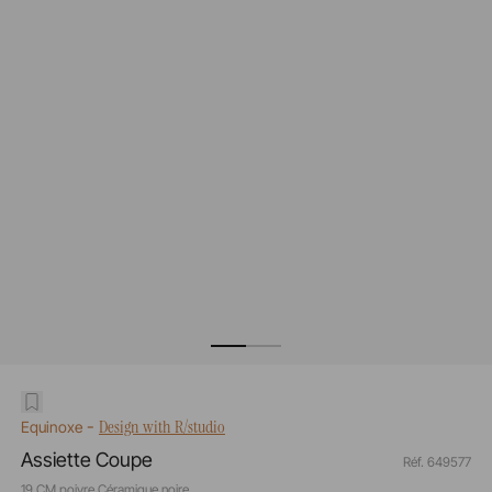
-
Design with R/studio
Equinoxe
Assiette Coupe
Réf. 649577
19 CM poivre Céramique noire