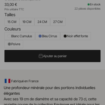
33,00 €
En stock
22 pièces disponibles
Prix unitaire TTC
Tailles
15 CM
19 CM
24 CM
27 CM
Couleurs
Blanc Cumulus
Bleu Cirrus
Noir effet fonte
Poivre
Ajouter au panier
Fabriqué en France
Une profondeur minérale pour des portions individuelles
élégantes
Avec ses 19 cm de diamètre et sa capacité de 73 cl, cette
assiette coupe de la collection
Equinoxe
est idéale pour les