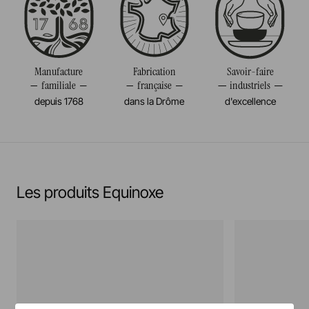
Passe au micro-onde
Diamètre
24CM
Résiste au congélateur et aux chocs thermiques
Volume
100CL
(-20°c)
Poids
0,737KG
Manufacture
Fabrication
Savoir-faire
familiale
française
industriels
Pas de cuisson à la flamme, ni gaz, ni électrique
depuis 1768
dans la Drôme
d'excellence
En savoir plus
Les produits Equinoxe