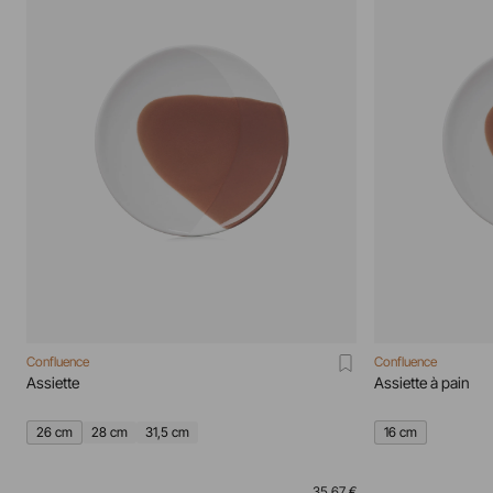
Confluence
Confluence
Assiette
Assiette à pain
26 cm
28 cm
31,5 cm
16 cm
35,67 €