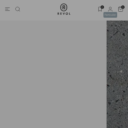
0
0
Particulier