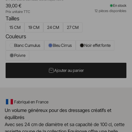
39,00 €
En stock
12 pièces disponibles
Prix unitaire TTC
Tailles
15 CM
19 CM
24 CM
27 CM
Couleurs
Blanc Cumulus
Bleu Cirrus
Noir effet fonte
Poivre
Ajouter au panier
Fabriqué en France
Un volume généreux pour des dressages créatifs et
équilibrés
Avec ses 24 cm de diamètre et sa capacité de 100 cl, cette
assiette coupe de la collection
Equinoxe
offre une belle