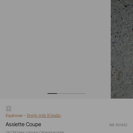
-
Design with R/studio
Equinoxe
Assiette Coupe
Réf. 651442
24 CM blanc cumulus Céramique noire