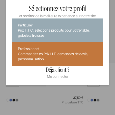
Sélectionnez votre profil
et profitez de la meilleure expérience sur notre site
Particulier
Prix T.T.C, sélections produits pour votre table,
gobelets froissés
Professionnel
Commandez en Prix H.T, demandes de devis,
personnalisation
Equinoxe
Equinoxe
Déjà client ?
Assiette
Assiette à pain
Me connecter
26 cm
28 cm
31,5 cm
16 cm
37,50 €
Prix unitaire TTC