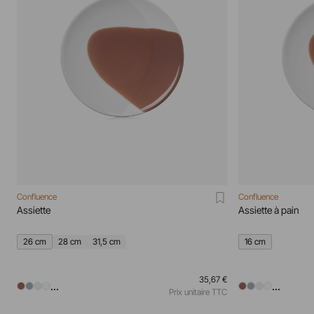
Confluence
Confluence
Assiette
Assiette à pain
26 cm
28 cm
31,5 cm
16 cm
35,67 €
...
...
Prix unitaire TTC