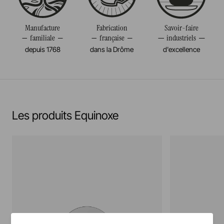
Résiste au congélateur et aux chocs thermiques
Poids
0,432KG
(-20°c)
Manufacture
Fabrication
Savoir-faire
familiale
française
industriels
Pas de cuisson à la flamme, ni gaz, ni électrique
depuis 1768
dans la Drôme
d'excellence
En savoir plus
Les produits Equinoxe