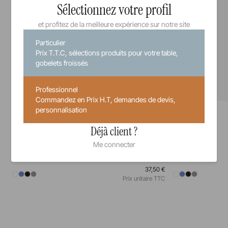
Sélectionnez votre profil
et profitez de la meilleure expérience sur notre site
Particulier
Prix T.T.C, sélections produits pour votre table,
gobelets froissés
Professionnel
Commandez en Prix H.T, demandes de devis,
personnalisation
Equinoxe
Equinoxe
Assiette
Assiette à pain
Déjà client ?
26 cm
28 cm
31,5 cm
16 cm
Me connecter
37,50 €
Prix unitaire TTC