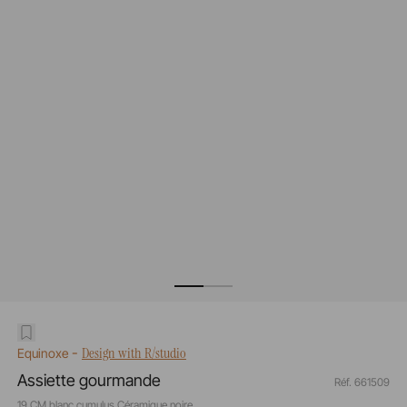
-
Design with R/studio
Equinoxe
Assiette gourmande
Réf. 661509
19 CM blanc cumulus Céramique noire