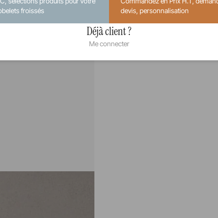
.C, sélections produits pour votre
Commandez en Prix H.T, deman
obelets froissés
devis, personnalisation
Déjà client ?
Me connecter