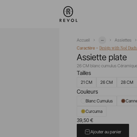
...
Accueil
Assiettes
-
Design with Noé Duc
Caractère
Assiette plate
26 CM blanc cumulus Céramique
Tailles
21 CM
26 CM
28 CM
Couleurs
Blanc Cumulus
Canne
Curcuma
39,50 €
Prix unitaire TTC
Ajouter au panier