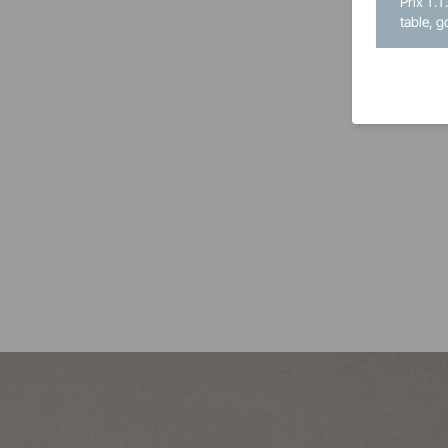
Prix T.T
table, g