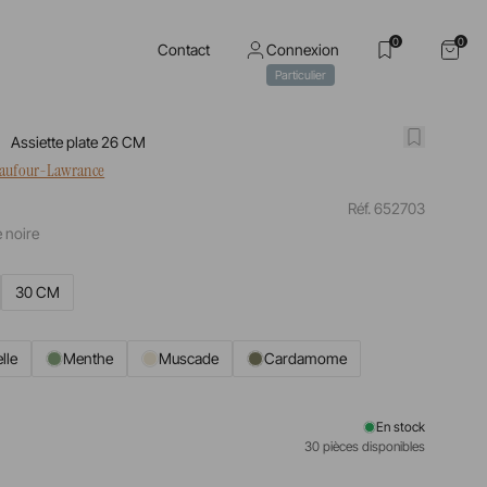
0
0
Contact
Connexion
Particulier
Assiette plate 26 CM
haufour-Lawrance
Réf. 652703
 noire
30 CM
lle
Menthe
Muscade
Cardamome
En stock
30 pièces disponibles