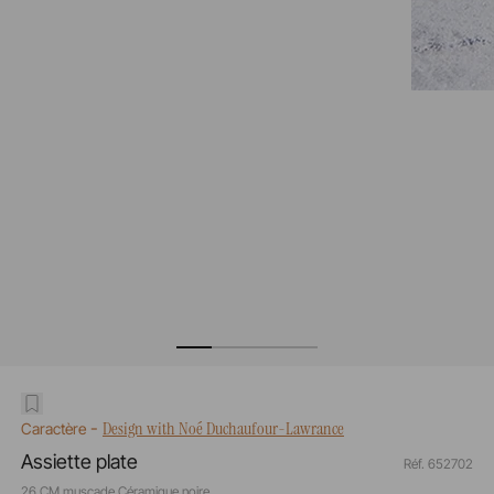
-
Design with Noé Duchaufour-Lawrance
Caractère
Assiette plate
Réf. 652702
26 CM muscade Céramique noire