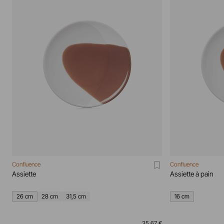
Confluence
Confluence
Assiette
Assiette à pain
26 cm
28 cm
31,5 cm
16 cm
35,67 €