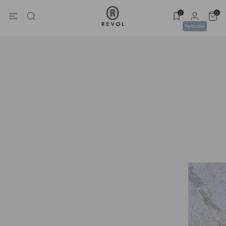
0
0
Particulier