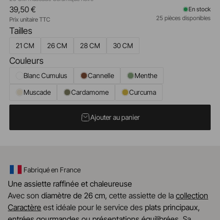
39,50 €
En stock
25 pièces disponibles
Prix unitaire TTC
Tailles
21 CM
26 CM
28 CM
30 CM
Couleurs
Blanc Cumulus
Cannelle
Menthe
Muscade
Cardamome
Curcuma
Ajouter au panier
Fabriqué en France
Une assiette raffinée et chaleureuse
Avec son
diamètre de 26 cm
, cette assiette de la
collection
Caractère
est idéale pour le service des
plats principaux,
entrées gourmandes ou présentations équilibrées
. Sa