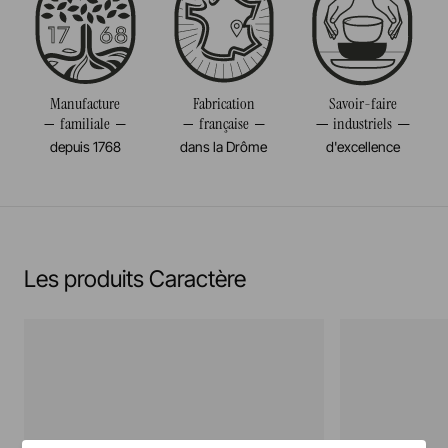
Passe au micro-onde
Diamètre
26CM
Résiste au congélateur et aux chocs thermiques
Poids
0,954KG
(-20°c)
Manufacture
Fabrication
Savoir-faire
familiale
française
industriels
Pas de cuisson à la flamme, ni gaz, ni électrique
depuis 1768
dans la Drôme
d'excellence
En savoir plus
Les produits Caractère