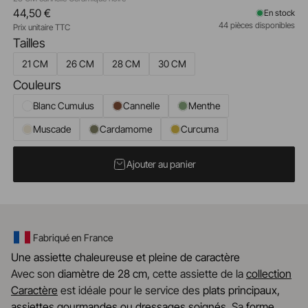
44,50 €
En stock
44 pièces disponibles
Prix unitaire TTC
Tailles
21 CM
26 CM
28 CM
30 CM
Couleurs
Blanc Cumulus
Cannelle
Menthe
Muscade
Cardamome
Curcuma
Ajouter au panier
Fabriqué en France
Une assiette chaleureuse et pleine de caractère
Avec son
diamètre de 28 cm
, cette assiette de la
collection
Caractère
est idéale pour le service des
plats principaux,
assiettes gourmandes ou dressages soignés
. Sa
forme