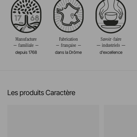
Passe au micro-onde
Diamètre
28CM
Résiste au congélateur et aux chocs thermiques
Poids
0,964KG
(-20°c)
Manufacture
Fabrication
Savoir-faire
familiale
française
industriels
Pas de cuisson à la flamme, ni gaz, ni électrique
depuis 1768
dans la Drôme
d'excellence
En savoir plus
Les produits Caractère