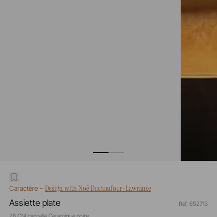
-
Design with Noé Duchaufour-Lawrance
Caractère
Assiette plate
Réf. 652713
28 CM cannelle Céramique noire