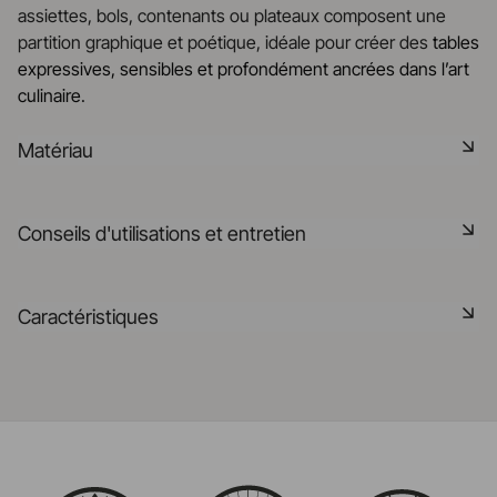
assiettes, bols, contenants ou plateaux composent une
partition graphique et poétique, idéale pour créer des
tables
expressives, sensibles et profondément ancrées dans l’art
culinaire
.
Matériau
La céramique noire est une pâte signature de la
Conseils d'utilisations et entretien
manufacture REVOL. Elle dispose des mêmes qualités
technique que les porcelaines REVOL. Elle est non poreuse
et teintée dans la masse grâce à l'expertise de notre
Non poreux
Caractéristiques
département R&D
Matériau durable résistant aux chocs
En savoir plus
Référence
652713
Passe au lave-vaisselle
Fabriqué en France
Passe au four
Taille
28CM