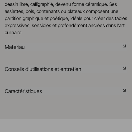
dessin libre, calligraphié
, devenu forme céramique. Ses
assiettes, bols, contenants ou plateaux composent une
partition graphique et poétique, idéale pour créer des
tables
expressives, sensibles et profondément ancrées dans l’art
culinaire
.
Matériau
La céramique noire est une pâte signature de la
Conseils d'utilisations et entretien
manufacture REVOL. Elle dispose des mêmes qualités
technique que les porcelaines REVOL. Elle est non poreuse
et teintée dans la masse grâce à l'expertise de notre
Non poreux
Caractéristiques
département R&D
Matériau durable résistant aux chocs
En savoir plus
Référence
652731
Passe au lave-vaisselle
Fabriqué en France