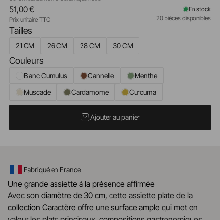
51,00 €
En stock
20 pièces disponibles
Prix unitaire TTC
Tailles
21 CM
26 CM
28 CM
30 CM
Couleurs
Blanc Cumulus
Cannelle
Menthe
Muscade
Cardamome
Curcuma
Ajouter au panier
Fabriqué en France
Une grande assiette à la présence affirmée
Avec son
diamètre de 30 cm
, cette assiette plate de la
collection Caractère
offre une
surface ample
qui met en
valeur les plats principaux, compositions gastronomiques