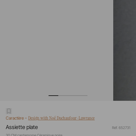
-
Design with Noé Duchaufour-Lawrance
Caractère
Assiette plate
Réf. 652731
30 CM cardamome Céramique noire