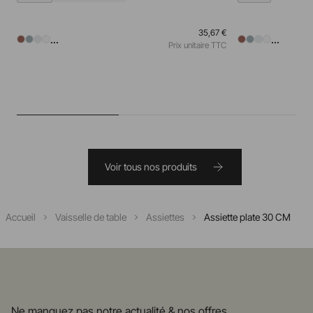
35,67 €
...
...
Prix unitaire TTC
Voir tous nos produits
Accueil
Vaisselle de table
Assiettes
Assiette plate 30 CM
Ne manquez pas notre actualité & nos offres