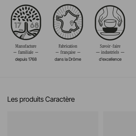
Passe au four
Taille
30CM
Passe au micro-onde
Diamètre
30CM
Résiste au congélateur et aux chocs thermiques
Poids
1,073KG
(-20°c)
Manufacture
Fabrication
Savoir-faire
familiale
française
industriels
Pas de cuisson à la flamme, ni gaz, ni électrique
depuis 1768
dans la Drôme
d'excellence
En savoir plus
Les produits Caractère