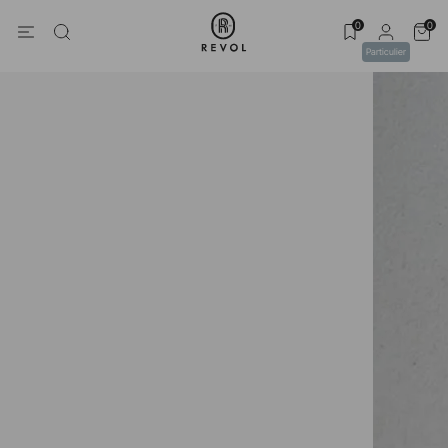
0
0
Particulier