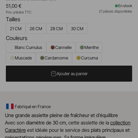
51,00 €
En stock
21 pièces disponibles
Prix unitaire TTC
Tailles
21 CM
26 CM
28 CM
30 CM
Couleurs
Blanc Cumulus
Cannelle
Menthe
Muscade
Cardamome
Curcuma
Ajouter au panier
Fabriqué en France
Une grande assiette pleine de fraîcheur et d’équilibre
Avec son
diamètre de 30 cm
, cette assiette de la
collection
Caractère
est idéale pour le service des
plats principaux et
présentations généreuses
. Sa
forme irrégulière
,