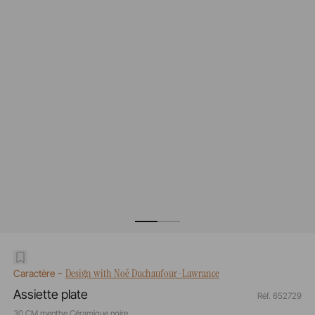
-
Design with Noé Duchaufour-Lawrance
Caractère
Assiette plate
Réf. 652729
30 CM menthe Céramique noire