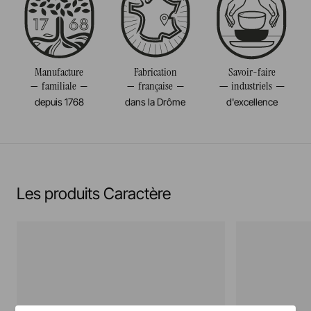
Passe au micro-onde
Diamètre
30CM
Résiste au congélateur et aux chocs thermiques
Poids
1,073KG
(-20°c)
Manufacture
Fabrication
Savoir-faire
familiale
française
industriels
Pas de cuisson à la flamme, ni gaz, ni électrique
depuis 1768
dans la Drôme
d'excellence
En savoir plus
Les produits Caractère