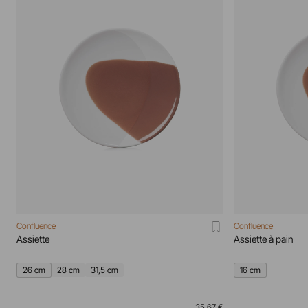
Confluence
Confluence
Assiette
Assiette à pain
26 cm
28 cm
31,5 cm
16 cm
35,67 €