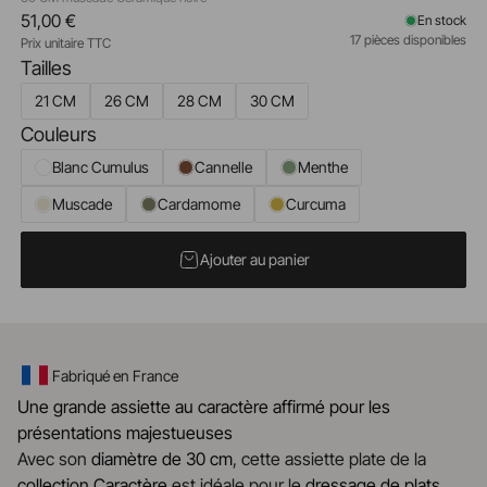
51,00 €
En stock
17 pièces disponibles
Prix unitaire TTC
Tailles
21 CM
26 CM
28 CM
30 CM
Couleurs
Blanc Cumulus
Cannelle
Menthe
Muscade
Cardamome
Curcuma
Ajouter au panier
Fabriqué en France
Une grande assiette au caractère affirmé pour les
présentations majestueuses
Avec son
diamètre de 30 cm
, cette assiette plate de la
collection Caractère
est idéale pour le
dressage de plats