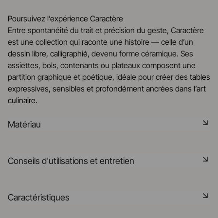
Poursuivez l’expérience Caractère
Entre spontanéité du trait et précision du geste, Caractère
est une collection qui raconte une histoire — celle d’un
dessin libre, calligraphié
, devenu forme céramique. Ses
assiettes, bols, contenants ou plateaux composent une
partition graphique et poétique, idéale pour créer des
tables
expressives, sensibles et profondément ancrées dans l’art
culinaire
.
Matériau
La céramique noire est une pâte signature de la
Conseils d'utilisations et entretien
manufacture REVOL. Elle dispose des mêmes qualités
technique que les porcelaines REVOL. Elle est non poreuse
et teintée dans la masse grâce à l'expertise de notre
Non poreux
Caractéristiques
département R&D
Matériau durable résistant aux chocs
En savoir plus