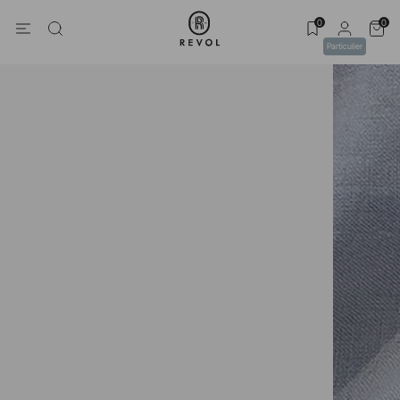
0
0
Particulier