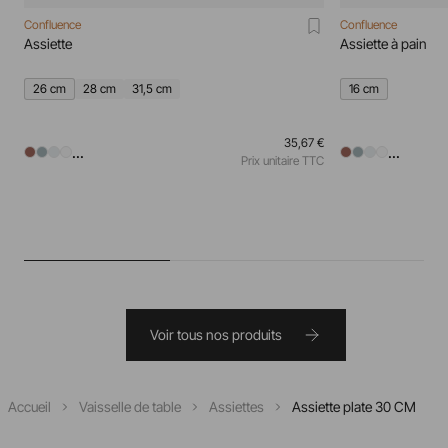
Confluence
Confluence
Assiette
Assiette à pain
26 cm
28 cm
31,5 cm
16 cm
35,67 €
...
...
Prix unitaire TTC
Voir tous nos produits
Accueil
Vaisselle de table
Assiettes
Assiette plate 30 CM