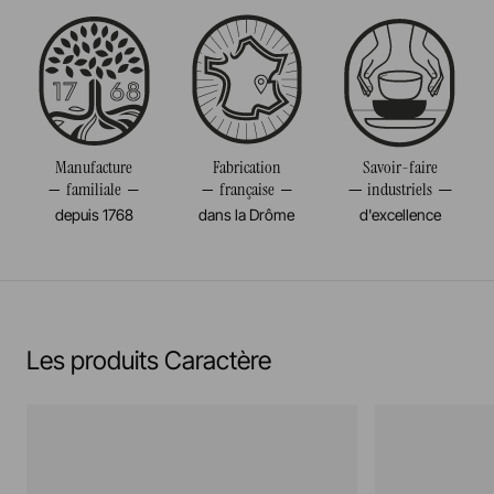
Passe au four
Taille
26CM
Passe au micro-onde
Diamètre
26CM
Résiste au congélateur et aux chocs thermiques
Poids
0,730KG
(-20°c)
Manufacture
Fabrication
Savoir-faire
familiale
française
industriels
Pas de cuisson à la flamme, ni gaz, ni électrique
depuis 1768
dans la Drôme
d'excellence
En savoir plus
Les produits Caractère