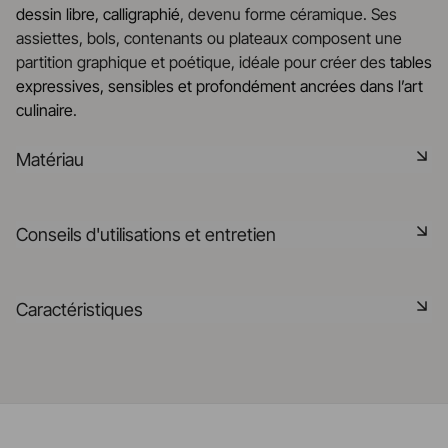
dessin libre, calligraphié
, devenu forme céramique. Ses
assiettes, bols, contenants ou plateaux composent une
partition graphique et poétique, idéale pour créer des
tables
expressives, sensibles et profondément ancrées dans l’art
culinaire
.
Matériau
La céramique noire est une pâte signature de la
Conseils d'utilisations et entretien
manufacture REVOL. Elle dispose des mêmes qualités
technique que les porcelaines REVOL. Elle est non poreuse
et teintée dans la masse grâce à l'expertise de notre
Non poreux
Caractéristiques
département R&D
Matériau durable résistant aux chocs
En savoir plus
Référence
655148
Passe au lave-vaisselle
Fabriqué en France