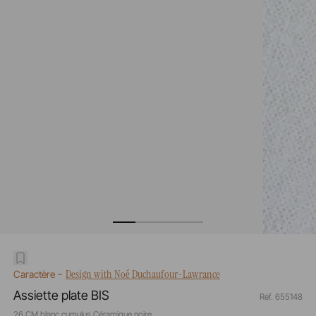
-
Design with Noé Duchaufour-Lawrance
Caractère
Assiette plate BIS
Réf. 655148
26 CM blanc cumulus Céramique noire