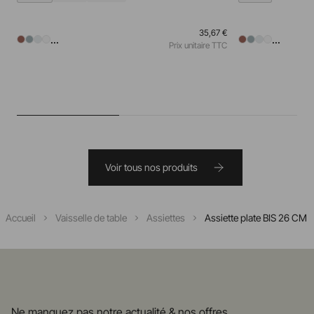
35,67 €
...
...
Prix unitaire TTC
Voir tous nos produits
Accueil
Vaisselle de table
Assiettes
Assiette plate BIS 26 CM
Ne manquez pas notre actualité & nos offres