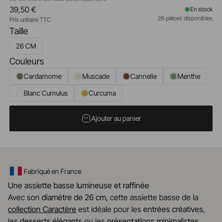
39,50 €
En stock
26 pièces disponibles
Prix unitaire TTC
Taille
26 CM
Couleurs
Cardamome
Muscade
Cannelle
Menthe
Blanc Cumulus
Curcuma
Ajouter au panier
Fabriqué en France
Une assiette basse lumineuse et raffinée
Avec son
diamètre de 26 cm
, cette assiette basse de la
collection Caractère
est idéale pour les
entrées créatives
,
les
desserts élégants
ou les
présentations minimalistes
.