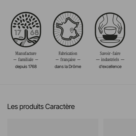
Passe au four
Taille
26CM
Passe au micro-onde
Diamètre
26CM
Résiste au congélateur et aux chocs thermiques
Poids
0,730KG
(-20°c)
Manufacture
Fabrication
Savoir-faire
familiale
française
industriels
Pas de cuisson à la flamme, ni gaz, ni électrique
depuis 1768
dans la Drôme
d'excellence
En savoir plus
Les produits Caractère