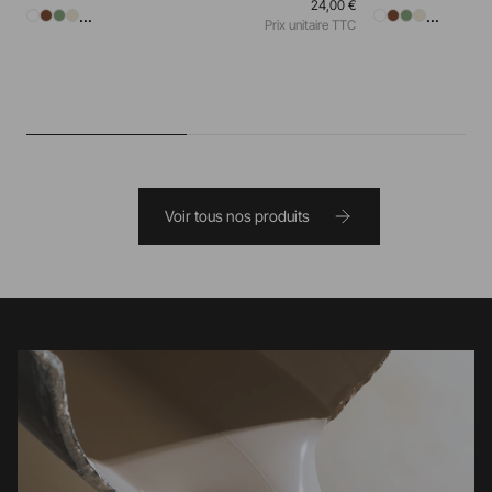
24,00 €
...
...
Prix unitaire TTC
Voir tous nos produits