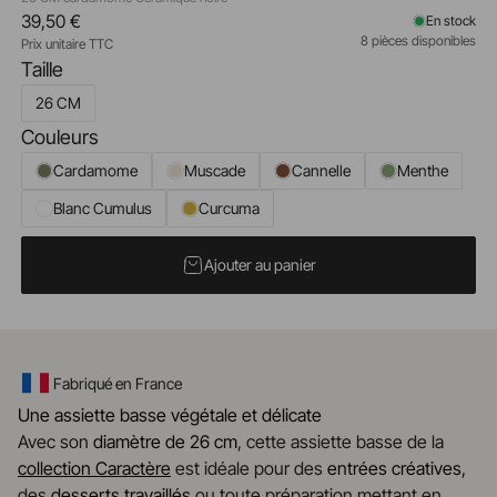
39,50 €
En stock
8 pièces disponibles
Prix unitaire TTC
Taille
26 CM
Couleurs
Cardamome
Muscade
Cannelle
Menthe
Blanc Cumulus
Curcuma
Ajouter au panier
Fabriqué en France
Une assiette basse végétale et délicate
Avec son
diamètre de 26 cm
, cette assiette basse de la
collection Caractère
est idéale pour des
entrées créatives
,
des
desserts travaillés
ou toute préparation mettant en