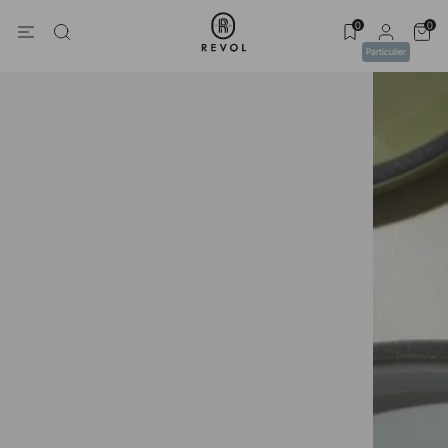
0
0
Particulier