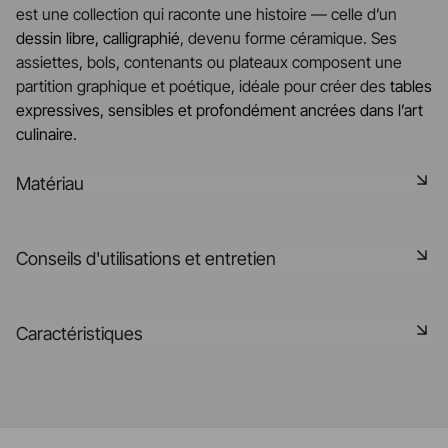
est une collection qui raconte une histoire — celle d’un
dessin libre, calligraphié
, devenu forme céramique. Ses
assiettes, bols, contenants ou plateaux composent une
partition graphique et poétique, idéale pour créer des
tables
expressives, sensibles et profondément ancrées dans l’art
culinaire
.
Matériau
La céramique noire est une pâte signature de la
Conseils d'utilisations et entretien
manufacture REVOL. Elle dispose des mêmes qualités
technique que les porcelaines REVOL. Elle est non poreuse
et teintée dans la masse grâce à l'expertise de notre
Non poreux
Caractéristiques
département R&D
Matériau durable résistant aux chocs
En savoir plus
Référence
661442
Passe au lave-vaisselle
Fabriqué en France