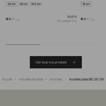
26 cm
28 cm
31,5 cm
16 cm
35,67 €
...
...
Prix unitaire TTC
Voir tous nos produits
Accueil
Vaisselle de table
Assiettes
Assiette plate BIS 26 CM