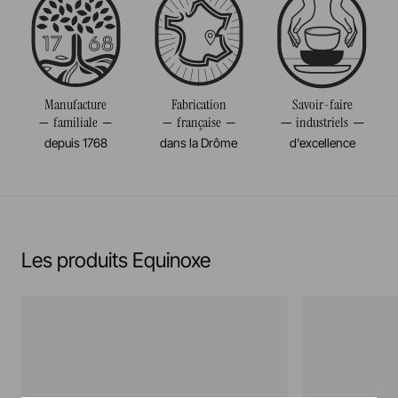
Passe au micro-onde
Volume
75CL
Résiste au congélateur et aux chocs thermiques
Poids
0,610KG
(-20°c)
Manufacture
Fabrication
Savoir-faire
familiale
française
industriels
Pas de cuisson à la flamme, ni gaz, ni électrique
depuis 1768
dans la Drôme
d'excellence
En savoir plus
Les produits Equinoxe