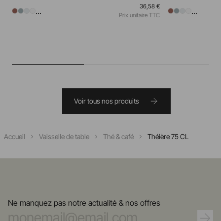
36,58 €
...
...
Prix unitaire TTC
Voir tous nos produits
Accueil
Vaisselle de table
Thé & café
Théière 75 CL
Ne manquez pas notre actualité & nos offres