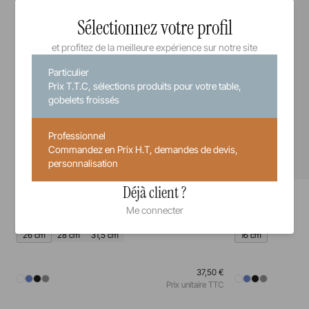
Sélectionnez votre profil
et profitez de la meilleure expérience sur notre site
Particulier
Prix T.T.C, sélections produits pour votre table,
gobelets froissés
Professionnel
Commandez en Prix H.T, demandes de devis,
personnalisation
Déjà client ?
Equinoxe
Equinoxe
Assiette
Assiette à pain
Me connecter
26 cm
28 cm
31,5 cm
16 cm
37,50 €
Prix unitaire TTC