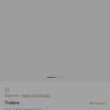
-
Design with R/studio
Equinoxe
Théière
Réf. 660533
75 CL poivre Céramique noire